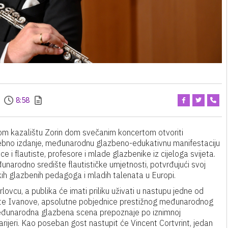
8:58
skom kazalištu Zorin dom svečanim koncertom otvoriti
sebno izdanje, međunarodnu glazbeno-edukativnu manifestaciju
ce i flautiste, profesore i mlade glazbenike iz cijeloga svijeta.
rodno središte flautističke umjetnosti, potvrđujući svoj
kih glazbenih pedagoga i mladih talenata u Europi.
ovcu, a publika će imati priliku uživati u nastupu jedne od
zavete Ivanove, apsolutne pobjednice prestižnog međunarodnog
eđunarodna glazbena scena prepoznaje po iznimnoj
karijeri. Kao poseban gost nastupit će Vincent Cortvrint, jedan