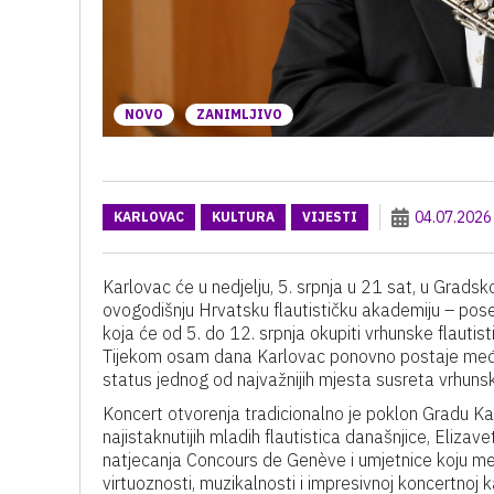
NOVO
ZANIMLJIVO
04.07.2026
KARLOVAC
KULTURA
VIJESTI
Karlovac će u nedjelju, 5. srpnja u 21 sat, u Grad
ovogodišnju Hrvatsku flautističku akademiju – po
koja će od 5. do 12. srpnja okupiti vrhunske flautisti
Tijekom osam dana Karlovac ponovno postaje međuna
status jednog od najvažnijih mjesta susreta vrhuns
Koncert otvorenja tradicionalno je poklon Gradu Karl
najistaknutijih mladih flautistica današnjice, Eli
natjecanja Concours de Genève i umjetnice koju m
virtuoznosti, muzikalnosti i impresivnoj koncertnoj 