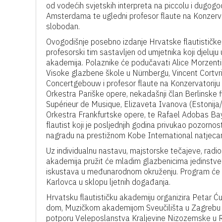
od vodećih svjetskih interpreta na piccolu i dugog
Amsterdama te ugledni profesor flaute na Konzerva
slobodan.
Ovogodišnje posebno izdanje Hrvatske flautističk
profesorski tim sastavljen od umjetnika koji djeluju
akademija. Polaznike će podučavati Alice Morzenti 
Visoke glazbene škole u Nürnbergu, Vincent Cortvri
Concertgebouw i profesor flaute na Konzervatoriju
Orkestra Pariške opere, nekadašnji član Berlinske f
Supérieur de Musique, Elizaveta Ivanova (Estonij
Orkestra Frankfurtske opere, te Rafael Adobas Bay
flautist koji je posljednjih godina privukao pozorno
nagradu na prestižnom Kobe International natjecanj
Uz individualnu nastavu, majstorske tečajeve, radio
akademija pružit će mladim glazbenicima jedinstve
iskustava u međunarodnom okruženju. Program će t
Karlovca u sklopu ljetnih događanja.
Hrvatsku flautističku akademiju organizira Petar Ću
dom, Muzičkom akademijom Sveučilišta u Zagrebu 
potporu Veleposlanstva Kraljevine Nizozemske u R