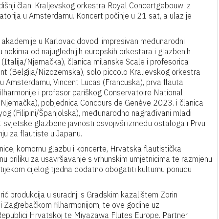
odišnji člani Kraljevskog orkestra Royal Concertgebouw iz
torija u Amsterdamu. Koncert počinje u 21 sat, a ulaz je
e akademije u Karlovac dovodi impresivan međunarodni
 u nekima od najuglednijih europskih orkestara i glazbenih
(Italija/Njemačka), članica milanske Scale i profesorica
nt (Belgija/Nizozemska), solo piccolo Kraljevskog orkestra
 u Amsterdamu, Vincent Lucas (Francuska), prva flauta
ilharmonije i profesor pariškog Conservatoire National
a/Njemačka), pobjednica Concours de Genève 2023. i članica
og (Filipini/Španjolska), međunarodno nagrađivani mladi
st svjetske glazbene javnosti osvojivši između ostaloga i Prvu
u za flautiste u Japanu.
nice, komornu glazbu i koncerte, Hrvatska flautistička
nu priliku za usavršavanje s vrhunskim umjetnicima te razmjenu
ijekom cijelog tjedna dodatno obogatiti kulturnu ponudu
rić produkcija u suradnji s Gradskim kazalištem Zorin
i Zagrebačkom filharmonijom, te ove godine uz
epublici Hrvatskoj te Miyazawa Flutes Europe. Partner