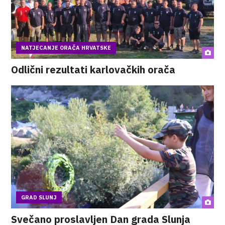
NATJECANJE ORAČA HRVATSKE
Odlični rezultati karlovačkih orača
GRAD SLUNJ
Svečano proslavljen Dan grada Slunja