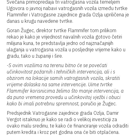
Svečana primopredaja tri vatrogasna vozila temeljem
Ugovora o javnoj nabavi vatrogasnih vozila između tvrtke
Flammifer i Vatrogasne zajednice grada Ozlja upriličena je
danas u krugu navedene tvrtke.
Goran Žugec, direktor tvrtke Flammifer tom prilikom
rekao je kako je vrijednost navalnih vozila gotovo četiri
milijuna kuna, te predstavlja jedno od najznačajnijih
ulaganja u vatrogasna vozila u posljednje vrijeme kako u
gradu, tako u županiji i šire.
-S ovim vozilima na terenu bitno će se povećati
učinkovitost požarnih i tehničkih intervencija, ali i s
obzirom na lokacije samih vatrogasnih vozila, skratiti
vrijeme dolaska na same intervencije. Uime tvrtke
Flammifer korisnicima želimo što manje intervencija, a
da puno vremena provedu u učinkovitoj vježbi i obuci
kako bi imali potrebnu spremnost,
poručio je Žugec.
Predsjednik Vatrogasne zajednice grada Ozlja, Damir
Vergot istaknuo je kako se radi o velikoj investiciji za
ovako malu sredinu, te kako će financiranje vozila odraditi
putem kredita i kroz pet godina ona će biti otplaćena.