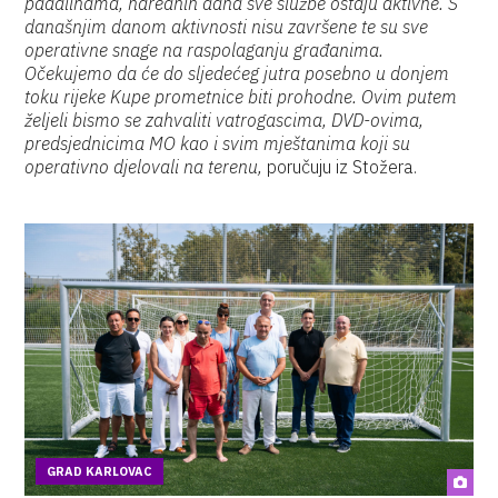
padalinama, narednih dana sve službe ostaju aktivne. S
današnjim danom aktivnosti nisu završene te su sve
operativne snage na raspolaganju građanima.
Očekujemo da će do sljedećeg jutra posebno u donjem
toku rijeke Kupe prometnice biti prohodne. Ovim putem
željeli bismo se zahvaliti vatrogascima, DVD-ovima,
predsjednicima MO kao i svim mještanima koji su
operativno djelovali na terenu,
poručuju iz Stožera.
GRAD KARLOVAC