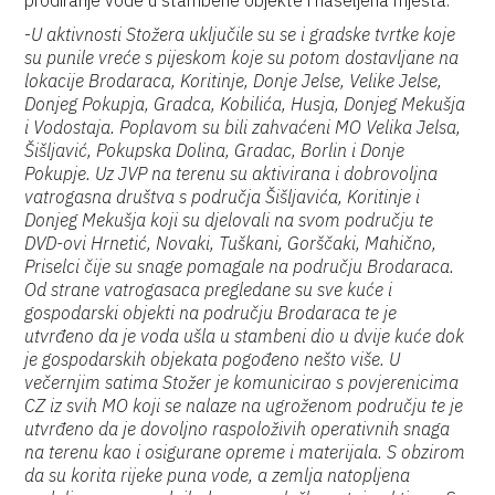
prodiranje vode u stambene objekte i naseljena mjesta.
-
U aktivnosti Stožera uključile su se i gradske tvrtke koje
su punile vreće s pijeskom koje su potom dostavljane na
lokacije Brodaraca, Koritinje, Donje Jelse, Velike Jelse,
Donjeg Pokupja, Gradca, Kobilića, Husja, Donjeg Mekušja
i Vodostaja. Poplavom su bili zahvaćeni MO Velika Jelsa,
Šišljavić, Pokupska Dolina, Gradac, Borlin i Donje
Pokupje. Uz JVP na terenu su aktivirana i dobrovoljna
vatrogasna društva s područja Šišljavića, Koritinje i
Donjeg Mekušja koji su djelovali na svom području te
DVD-ovi Hrnetić, Novaki, Tuškani, Gorščaki, Mahično,
Priselci čije su snage pomagale na području Brodaraca.
Od strane vatrogasaca pregledane su sve kuće i
gospodarski objekti na području Brodaraca te je
utvrđeno da je voda ušla u stambeni dio u dvije kuće dok
je gospodarskih objekata pogođeno nešto više. U
večernjim satima Stožer je komunicirao s povjerenicima
CZ iz svih MO koji se nalaze na ugroženom području te je
utvrđeno da je dovoljno raspoloživih operativnih snaga
na terenu kao i osigurane opreme i materijala. S obzirom
da su korita rijeke puna vode, a zemlja natopljena