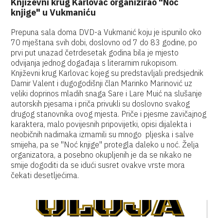
Književni krug Karlovac organizirao "Noć
knjige" u Vukmaniću
Prepuna sala doma DVD-a Vukmanić koju je ispunilo oko
70 mještana svih dobi, doslovno od 7 do 83 godine, po
prvi put unazad četrdesetak godina bila je mjesto
odvijanja jednog događaja s literarnim rukopisom.
Književni krug Karlovac kojeg su predstavljali predsjednik
Damir Valent i dugogodišnji član Marinko Marinović uz
veliki doprinos mladih snaga Sare i Lare Muić na slušanje
autorskih pjesama i priča privukli su doslovno svakog
drugog stanovnika ovog mjesta. Priče i pjesme zavičajnog
karaktera, malo povijesnih pripovijetki, opisi dijalekta i
neobičnih nadimaka izmamili su mnogo pljeska i salve
smijeha, pa se "Noć knjige" protegla daleko u noć. Želja
organizatora, a posebno okupljenih je da se nikako ne
smije dogoditi da se idući susret ovakve vrste mora
čekati desetljećima.