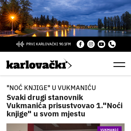
PRVI KARLOVAČKI 90.1FM
"NOĆ KNJIGE" U VUKMANIĆU
Svaki drugi stanovnik
Vukmanića prisustvovao 1."Noći
knjige" u svom mjestu
VUKMANIĆ