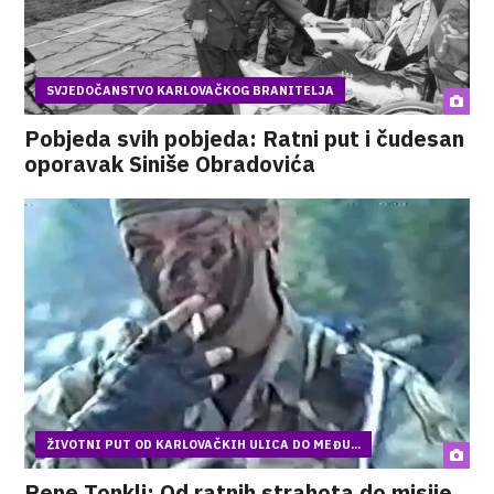
SVJEDOČANSTVO KARLOVAČKOG BRANITELJA
Pobjeda svih pobjeda: Ratni put i čudesan
oporavak Siniše Obradovića
ŽIVOTNI PUT OD KARLOVAČKIH ULICA DO MEĐU...
Rene Tonkli: Od ratnih strahota do misije