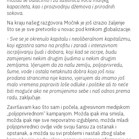
možda se odlučimo i za sušionicu voća manjeg
kapaciteta, kao i proizvodnju džemova i prirodnih
sokova.
Na kraju našeg razgovora Močnik je još izrazio žaljenje
što se je sve pretvorilo u novac pod krinkom globalizacije.
-
Sve se je okrenulo kapitalu i neoliberalnom kapitalizmu,
koji egzistira samo na profitu i zaradi i intenzivnom
iscrpljivanju ljudi i dobara, koji kad se iscrpe, budu
zamijenjeni nekim drugim ljudima u nekim drugim
zemljama. Vjerujem da za našu zemlju, poljoprivredu,
šume, vode i ostala netaknuta dobra koja još nisu
prodana strancima nije kasno, vjerujem da imamo još
malo vremena popraviti loše odluke i politike ali to neće
biti moguće ako ne promijenimo sebe i naš odnos prema
radu
, zaključuje.
Završavam kao što sam i počela, agresivnom medijskom
„poljoprivrednom“ kampanjom. Možda ipak ima smisla,
možda ipak nije sve nepovratno izgubljeno, možda mladi
poljoprivrednici ovdje vide svoju šansu za ostanak i
opstanak, a možda su svi problemi i nastali zbog slabe