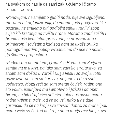
na svakom od nas je da sami zaključujemo i čitamo
između redova.
-Ponavljam, ne smijemo gubiti nadu, nije sve izgubljeno,
moramo bit organiziraniji, da imamo jaču pregovaračku
poziciju, ne smijemo biti podložni stihiji i ranjivi zbog
svjetskih kretanja na tržištu hrane. Moramo znati zaštiti i
braniti našu kvalitetnu proizvodnju i proizvod kao i
primjerom i savjetima kad god nam se ukaže prilika,
pomagati mlađim poljoprivrednicima da uče na našim
greškama i propustima.
-Rođen sam na malom „gruntu“ u Hrvatskom Zagorju,
zemlja mi je u krvi, pa iako sam završio strojarstvo, za
srcem sam došao u Varoš i Dugu Resu i za svoj životni
poziv izabrao sam stočarstvo, poljoprivredu a sad i
voćarstvo. Mogu reći da sam sretan čovjek, radim ono
što volim, ispunjava me i emotivno i fizički i da opet
biram, ne bih drugačije odlučio. Iako naš posao nema
radno vrijeme, traje „od ve do ve“, nitko ti ne daje
garanciju da će na kraju sve završiti dobro, za mane ipak
nema veće sreće kad na kraju dana mogu reći bio je ovo