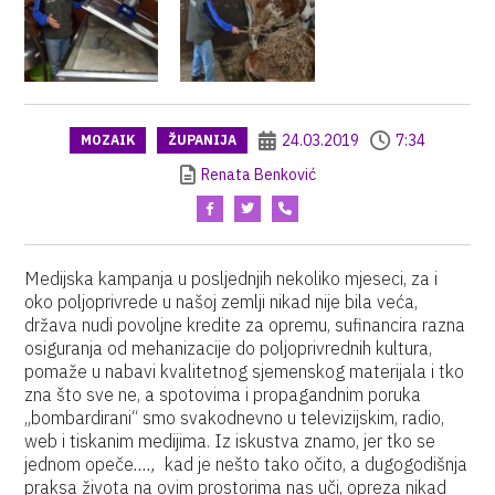
24.03.2019
7:34
MOZAIK
ŽUPANIJA
Renata Benković
Medijska kampanja u posljednjih nekoliko mjeseci, za i
oko poljoprivrede u našoj zemlji nikad nije bila veća,
država nudi povoljne kredite za opremu, sufinancira razna
osiguranja od mehanizacije do poljoprivrednih kultura,
pomaže u nabavi kvalitetnog sjemenskog materijala i tko
zna što sve ne, a spotovima i propagandnim poruka
„bombardirani“ smo svakodnevno u televizijskim, radio,
web i tiskanim medijima. Iz iskustva znamo, jer tko se
jednom opeče
....,
kad je nešto tako očito, a dugogodišnja
praksa života na ovim prostorima nas uči, opreza nikad