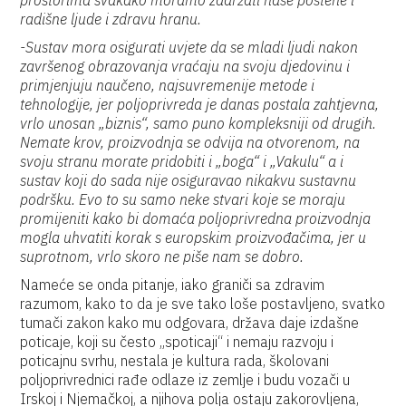
prostorima svakako moramo zadržati naše poštene i
radišne ljude i zdravu hranu.
-Sustav mora osigurati uvjete da se mladi ljudi nakon
završenog obrazovanja vraćaju na svoju djedovinu i
primjenjuju naučeno, najsuvremenije metode i
tehnologije, jer poljoprivreda je danas postala zahtjevna,
vrlo unosan „biznis“, samo puno kompleksniji od drugih.
Nemate krov, proizvodnja se odvija na otvorenom, na
svoju stranu morate pridobiti i „boga“ i „Vakulu“ a i
sustav koji do sada nije osiguravao nikakvu sustavnu
podršku. Evo to su samo neke stvari koje se moraju
promijeniti kako bi domaća poljoprivredna proizvodnja
mogla uhvatiti korak s europskim proizvođačima, jer u
suprotnom, vrlo skoro ne piše nam se dobro.
Nameće se onda pitanje, iako graniči sa zdravim
razumom, kako to da je sve tako loše postavljeno, svatko
tumači zakon kako mu odgovara, država daje izdašne
poticaje, koji su često „spoticaji“ i nemaju razvoju i
poticajnu svrhu, nestala je kultura rada, školovani
poljoprivrednici rađe odlaze iz zemlje i budu vozači u
Irskoj i Njemačkoj, a njihova polja ostaju zakorovljena,