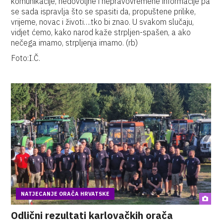
komunikacije, nedovoljne i nepravovremene informacije pa
se sada ispravlja što se spasiti da, propuštene prilike,
vrijeme, novac i životi….tko bi znao. U svakom slučaju,
vidjet ćemo, kako narod kaže strpljen-spašen, a ako
nečega imamo, strpljenja imamo. (rb)
Foto:I.Č.
NATJECANJE ORAČA HRVATSKE
Odlični rezultati karlovačkih orača