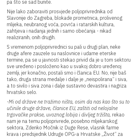
pa što se sad bunite.
Nije lako zaboraviti prosvjede poljoprivrednika od
Slavonije do Zagreba, blokade prometnica, prolivenog
mlijeka, neubranog voća, povrća i ratarskih kultura,
zahtjeva i nadanja jednih i samo obećanja - nikad
realiziranih, onih drugih.
S vremenom poljoprivrednici su pali u drugi plan, neke
druge afere zauzele su naslovnice i udarne eterske
termine, pa se u javnosti stekao privid da je u tom sektoru
sve uređeno i posloženo kao u svakoj dobro uređenoj
zemlji, jer konačno, postali smo i članica EU. No, nije baš
tako, druga strana medalje i dalje je „neispolirana“ i siva,
a to sivilo i siva zona i dalje sustavno devastira i nagriza
hrvatsko selo.
-Mi od države ne tražimo ništa, osim da nas kao što su to
učinile druge države, članice EU, zaštiti od nelojalne
trgovačke prakse, uvoznog lobija i divljeg tržišta,
rekao
nam je na temu poljoprivrede, posebno mljekarskog
sektora, Zdenko Močnik iz Duge Rese, vlasnik farme
krava i predsjednik Udruge OPG-a Hrvatske „Život“ za