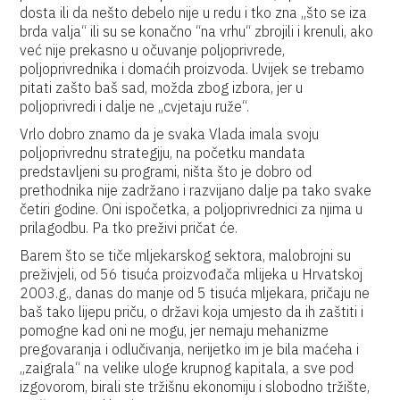
dosta ili da nešto debelo nije u redu i tko zna „što se iza
brda valja“ ili su se konačno “na vrhu“ zbrojili i krenuli, ako
već nije prekasno u očuvanje poljoprivrede,
poljoprivrednika i domaćih proizvoda. Uvijek se trebamo
pitati zašto baš sad, možda zbog izbora, jer u
poljoprivredi i dalje ne „cvjetaju ruže“.
Vrlo dobro znamo da je svaka Vlada imala svoju
poljoprivrednu strategiju, na početku mandata
predstavljeni su programi, ništa što je dobro od
prethodnika nije zadržano i razvijano dalje pa tako svake
četiri godine. Oni ispočetka, a poljoprivrednici za njima u
prilagodbu. Pa tko preživi pričat će.
Barem što se tiče mljekarskog sektora, malobrojni su
preživjeli, od 56 tisuća proizvođača mlijeka u Hrvatskoj
2003.g., danas do manje od 5 tisuća mljekara, pričaju ne
baš tako lijepu priču, o državi koja umjesto da ih zaštiti i
pomogne kad oni ne mogu, jer nemaju mehanizme
pregovaranja i odlučivanja, nerijetko im je bila maćeha i
„zaigrala“ na velike uloge krupnog kapitala, a sve pod
izgovorom, birali ste tržišnu ekonomiju i slobodno tržište,