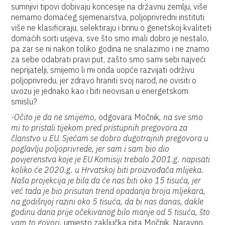
sumnjivi tipovi dobivaju koncesije na državnu zemlju, više
nemamo domaćeg sjemenarstva, poljoprivredni instituti
više ne klasificiraju, selektiraju i brinu o genetskoj kvaliteti
domaćih sorti usjeva, sve što smo imali dobro je nestalo,
pa zar se ni nakon toliko godina ne snalazimo i ne znamo
za sebe odabrati pravi put, zašto smo sami sebi najveći
neprijatelji, smijemo li mi onda uopće razvijati održivu
poljoprivredu, jer zdravo hraniti svoj narod, ne ovisiti o
uvozu je jednako kao i biti neovisan u energetskom
smislu?
-Očito je da ne smijemo,
odgovara Močnik
, na sve smo
mi to pristali tijekom pred pristupnih pregovora za
članstvo u EU. Sjećam se dobro dugotrajnih pregovora u
poglavlju poljoprivrede, jer sam i sam bio dio
povjerenstva koje je EU Komisiji trebalo 2001.g. napisati
koliko će 2020.g. u Hrvatskoj biti proizvođača mlijeka.
Naša projekcija je bila da će nas biti oko 15 tisuća, jer
već tada je bio prisutan trend opadanja broja mljekara,
na godišnjoj razini oko 5 tisuća, da bi nas danas, dakle
godinu dana prije očekivanog bilo manje od 5 tisuća, što
vam to govori,
umjesto zaključka pita Močnik. Naravno,