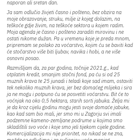
naporan ali sretan dan.
Ja sam odlučio živjeti časno i pošteno, bez obzira na
moje obrazovanje, struku, milje iz kojeg dolazim, na
teškoće gdje živim, na teškoće sektora u kojem radim.
Moja agenda je časno i pošteno zaraditi mirovinu i ne
ostati nikome dužan. Pa u vremenu koje je preda mnom,
pripremam se polako za voćarstvo, kojim ću se baviti kad
će stočarstvo više biti ljubav, navika i hobi, a ne više
osnovni posao.
Razmišljam da, za par godina, točnije 2021.g., kad
otplatim kredit, smanjim stočni fond, pa ću si od 25
muznih krava te 25 junadi i teladi koje sad imam, ostaviti
tek nekoliko muznih krava, jer bez domaćeg mlijeka i sira
ja ne mogu i potpuno ću se posvetiti voćarstvu. Bit će to
voćnjak na oko 0,5 hektara, starih sorti jabuka. Želja mi
je da kroz cijelu godinu mogu jesti svoje domaće jabuke,
kao kad sam bio mali, jer smo mi u Zagorju svi imali
podzemne kameno-zemljane podrume u kojima smo
skladištili svo voće i koje smo jeli tijekom cijele godine.
Komercijalizacija mi nije prioritet, no nikad se ne zna,