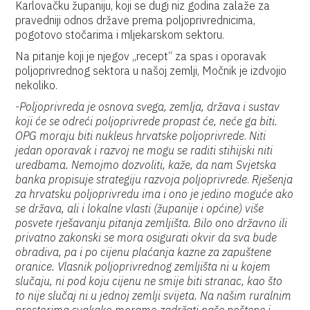
Karlovačku županiju, koji se dugi niz godina zalaže za
pravedniji odnos države prema poljoprivrednicima,
pogotovo stočarima i mljekarskom sektoru.
Na pitanje koji je njegov „recept“ za spas i oporavak
poljoprivrednog sektora u našoj zemlji, Močnik je izdvojio
nekoliko.
-Poljoprivreda je osnova svega, zemlja, država i sustav
koji će se odreći poljoprivrede propast će, neće ga biti.
OPG moraju biti nukleus hrvatske poljoprivrede
.
Niti
jedan oporavak i razvoj ne mogu se raditi stihijski niti
uredbama. Nemojmo dozvoliti, kaže, da nam Svjetska
banka propisuje strategiju razvoja poljoprivrede
.
Rješenja
za hrvatsku poljoprivredu ima i ono je jedino moguće ako
se država, ali i lokalne vlasti (županije i općine) više
posvete rješavanju pitanja zemljišta. Bilo ono državno ili
privatno zakonski se mora osigurati okvir da sva bude
obradiva, pa i po cijenu plaćanja kazne za zapuštene
oranice. Vlasnik poljoprivrednog zemljišta ni u kojem
slučaju, ni pod koju cijenu ne smije biti stranac, kao što
to nije slučaj ni u jednoj zemlji svijeta. Na našim ruralnim