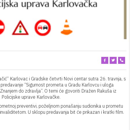
čić” Karlovac i Gradske četvrti Novi centar sutra 26. travnja, s
ti predavanje “Sigurnost prometa u Gradu Karlovcu i uloga
“Znanjem do zdravlja”. O temi će govoriti Dražen Rakuša iz
z Policijske uprave Karlovačke.
prometnoj preventivi, poželjnom ponašanju sudionika u prometu
 invaliditetom. U sklopu predavanja bit će prikazan i kratki film.