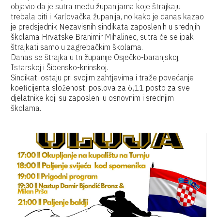
objavio da je sutra među županijama koje štrajkaju
trebala biti i Karlovačka županija, no kako je danas kazao
je predsjednik Nezavisnih sindikata zaposlenih u srednjih
školama Hrvatske Branimir Mihalinec, sutra će se ipak
štrajkati samo u zagrebačkim školama.
Danas se štrajka u tri županije Osječko-baranjskoj,
Istarskoj i Šibensko-kninskoj.
Sindikati ostaju pri svojim zahtjevima i traže povećanje
koeficijenta složenosti poslova za 6,11 posto za sve
djelatnike koji su zaposleni u osnovnim i srednjim
školama.