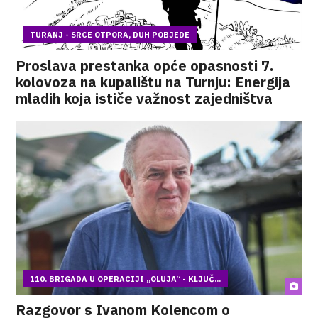
TURANJ - SRCE OTPORA, DUH POBJEDE
Proslava prestanka opće opasnosti 7.
kolovoza na kupalištu na Turnju: Energija
mladih koja ističe važnost zajedništva
110. BRIGADA U OPERACIJI „OLUJA“ - KLJUČ...
Razgovor s Ivanom Kolencom o