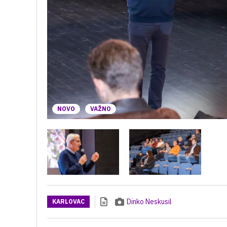
NOVO
VAŽNO
Dinko Neskusil
KARLOVAC