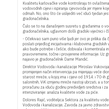
Kvalitetu karlovačke vode kontroliraju tri ovlaštena
vodovodnih cijevi i ispiranja cjevovoda jer mjere koje
odmah. No, ono što će uslijediti već idući tjedan j
gradonačelnika.
Čulo se to na današnjem susretu s građanima o vodo
gradonačelnika, uglavnom došli gradski vijećnici i č
- Očekivao sam puno više ljudi jer ovo je prilika da 
poslati prijedlog inicijativama i klubovima gradskih v
ako bude potrebe i češće, dobivala i komentirala inf
pravovremene, točne i provjerene informacije. Uz gra
najavio je gradonačelnik Damir Mandić.
Direktor Vodovoda i kanalizacije Miroslav Vukovojac
promijenjen način intervencija pa mijenjaju veće di
starost mreže, u kojoj ima i cijevi od 1914. i 70-ih g
salonitnih, ViK izmjenu mreže nastoji ubrzati, a u t
proračunu za iduću godinu predvidjeti sredstva i za 
intenziviranije: analiza kvalitete vode za piće.
Dolores Rajić, voditeljica Sektora za kvalitetu vode, 
Vodovoda i kanalizacije, Zavoda za javno zdravstv