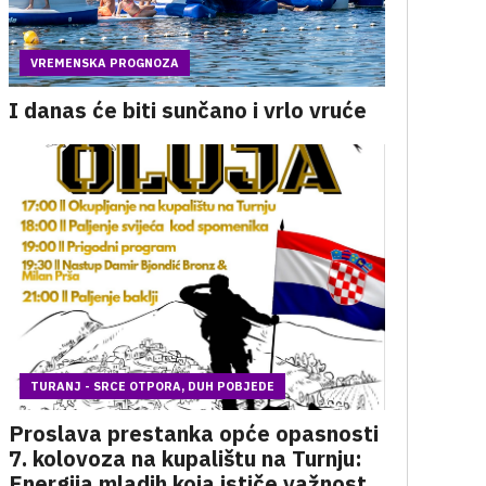
VREMENSKA PROGNOZA
I danas će biti sunčano i vrlo vruće
TURANJ - SRCE OTPORA, DUH POBJEDE
Proslava prestanka opće opasnosti
7. kolovoza na kupalištu na Turnju:
Energija mladih koja ističe važnost