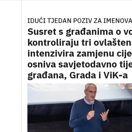
IDUĆI TJEDAN POZIV ZA IMENOV
Susret s građanima o v
kontroliraju tri ovlašten
intenzivira zamjenu cij
osniva savjetodavno tij
građana, Grada i ViK-a