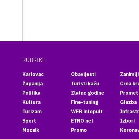
RUBRIKE
Karlovac
Obavijesti
Zanimlji
Županija
Turisti kažu
Crna kr
Politika
Zlatne godine
Promet
Kultura
Fine-tuning
Glazba
Turizam
WEB infopult
Infrast
Sport
ETNO net
Izbori
Mozaik
Promo
Koronav