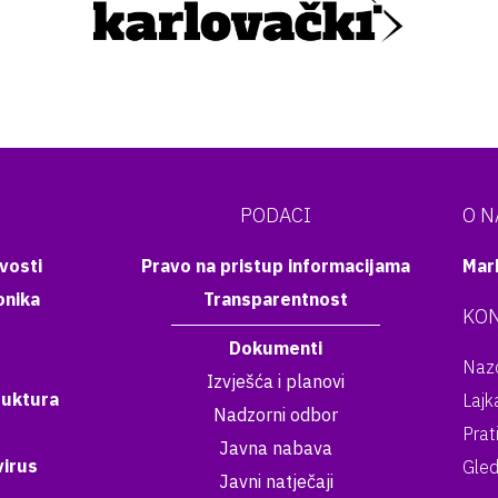
PODACI
O 
vosti
Pravo na pristup informacijama
Mar
onika
Transparentnost
KON
Dokumenti
Nazo
Izvješća i planovi
ruktura
Lajk
Nadzorni odbor
Prat
Javna nabava
irus
Gled
Javni natječaji