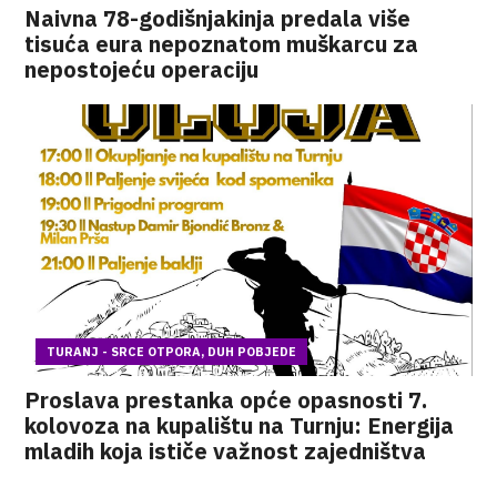
Naivna 78-godišnjakinja predala više
tisuća eura nepoznatom muškarcu za
nepostojeću operaciju
TURANJ - SRCE OTPORA, DUH POBJEDE
Proslava prestanka opće opasnosti 7.
kolovoza na kupalištu na Turnju: Energija
mladih koja ističe važnost zajedništva