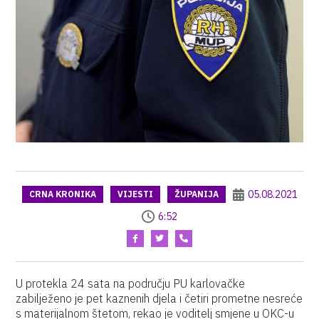
05.08.2021
CRNA KRONIKA
VIJESTI
ŽUPANIJA
6:52
U protekla 24 sata na području PU karlovačke
zabilježeno je pet kaznenih djela i četiri prometne nesreće
s materijalnom štetom, rekao je voditelj smjene u OKC-u