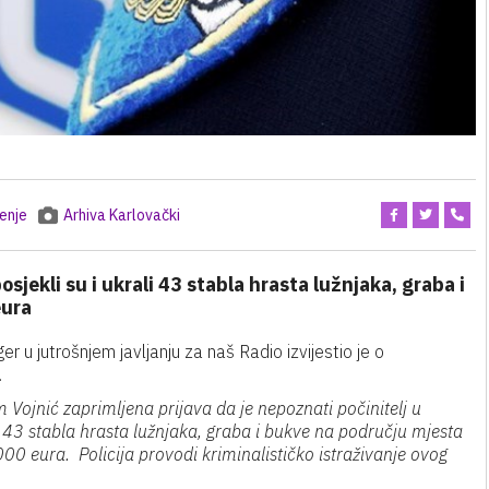
enje
Arhiva Karlovački
posjekli su i ukrali 43 stabla hrasta lužnjaka, graba i
eura
 u jutrošnjem javljanju za naš Radio izvijestio je o
.
m Vojnić zaprimljena prijava da je nepoznati počinitelj u
o 43 stabla hrasta lužnjaka, graba i bukve na području mjesta
3000 eura.
Policija provodi kriminalističko istraživanje ovog