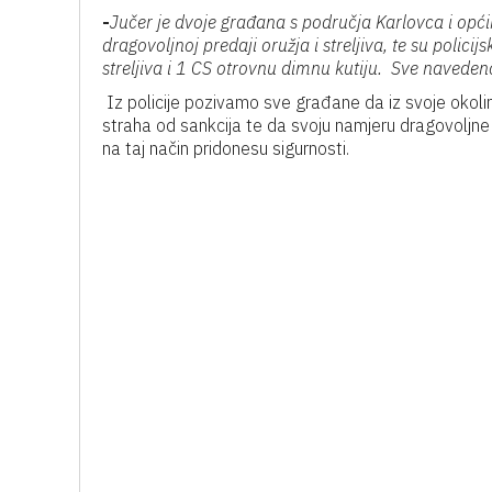
-
Jučer je dvoje građana
s područja Karlovca i opći
dragovoljnoj predaji oružja i streljiva,
te su p
olicij
streljiva i 1 CS otrovnu dimnu kutiju.
Sve navede
Iz policije pozivamo sve građane da iz svoje okoli
straha od sankcija te da svoju namjeru dragovoljne 
na taj način pridonesu sigurnosti.