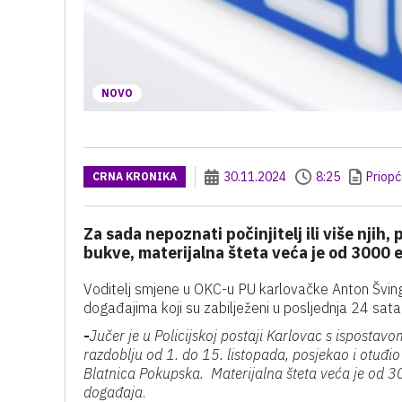
NOVO
30.11.2024
8:25
Priopć
CRNA KRONIKA
Za sada nepoznati počinjitelj ili više njih, 
bukve, materijalna šteta veća je od 3000 
Voditelj smjene u OKC-u PU karlovačke Anton Švinger
događajima koji su zabilježeni u posljednja 24 sata
-
Jučer je u Policijskoj postaji Karlovac s ispostavo
razdoblju od 1. do 15. listopada, posjekao i otuđi
Blatnica Pokupska.
Materijalna šteta veća je od 
događaja
.