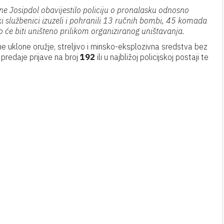
ne Josipdol obavijestilo policiju o pronalasku odnosno
ski službenici izuzeli i pohranili 13 ručnih bombi, 45 komada
no
će biti uništeno prilikom organiziranog uništavanja.
ne uklone oružje, streljivo i minsko-eksplozivna sredstva bez
predaje prijave na broj
192
ili u najbližoj policijskoj postaji te