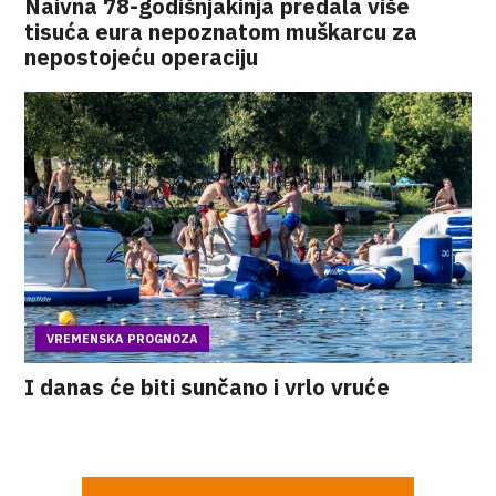
Naivna 78-godišnjakinja predala više
tisuća eura nepoznatom muškarcu za
nepostojeću operaciju
VREMENSKA PROGNOZA
I danas će biti sunčano i vrlo vruće