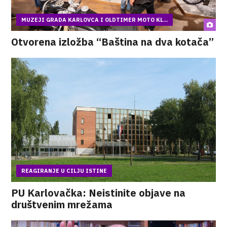
MUZEJI GRADA KARLOVCA I OLDTIMER MOTO KL...
Otvorena izložba “Baština na dva kotača”
REAGIRANJE U CILJU ISTINE
PU Karlovačka: Neistinite objave na
društvenim mrežama