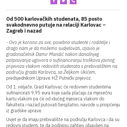
Od 500 karlovačkih studenata, 85 posto
svakodnevno putuje na relaciji Karlovac –
Zagreb i nazad
-
Ovo je korisno za sve, posebno studente i roditelje i
drago nam je da možemo sudjelovati, izjavio je
gradonačelnik Damir Mandić nakon današnjeg
potpisivanja ugovora o sufinanciranju troškova javnog
prijevoza vlakom redovitih studenata s prebivalištem na
području grada Karlovca, sa Željkom Ukićem
,
predsjednikom Uprave HŽ Putnički prijevoz.
Od 1. veljače, Grad Karlovac će redovnim studentima
sufinancirati 9,95 eura koje sada plaćaju za mjesečnu
kartu vlakom pa će od idućeg mjeseca vlakom do
fakulteta i nazad putovati besplatno, navode u priopćenju
iz gradske uprave.
Uvjet je da imaju prebivalište na području Karlovca i da su
redovni studenti, te da podnesu zahtjev objavljen na