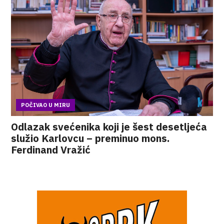
POČIVAO U MIRU
Odlazak svećenika koji je šest desetljeća
služio Karlovcu – preminuo mons.
Ferdinand Vražić