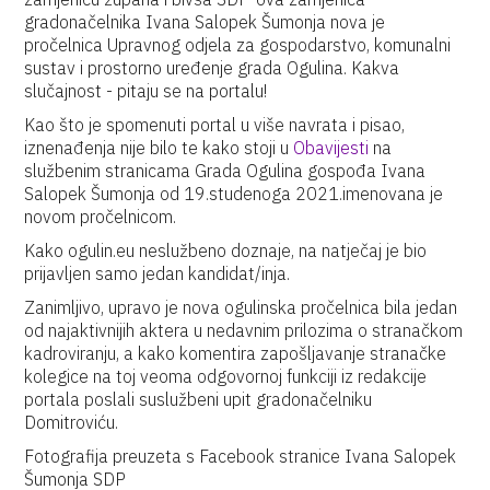
gradonačelnika Ivana Salopek Šumonja nova je
pročelnica Upravnog odjela za gospodarstvo, komunalni
sustav i prostorno uređenje grada Ogulina. Kakva
slučajnost - pitaju se na portalu!
Kao što je spomenuti portal u više navrata i pisao,
iznenađenja nije bilo te kako stoji u
Obavijesti
na
službenim stranicama Grada Ogulina gospođa Ivana
Salopek Šumonja od 19.studenoga 2021.imenovana je
novom pročelnicom.
Kako ogulin.eu neslužbeno doznaje, na natječaj je bio
prijavljen samo jedan kandidat/inja.
Zanimljivo, upravo je nova ogulinska pročelnica bila jedan
od najaktivnijih aktera u nedavnim prilozima o stranačkom
kadroviranju, a kako komentira zapošljavanje stranačke
kolegice na toj veoma odgovornoj funkciji iz redakcije
portala poslali suslužbeni upit gradonačelniku
Domitroviću.
Fotografija preuzeta s Facebook stranice Ivana Salopek
Šumonja SDP