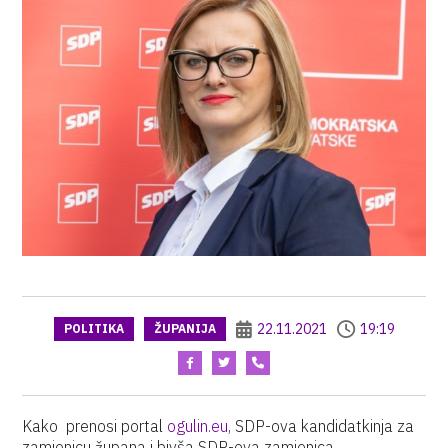
22.11.2021
19:19
POLITIKA
ŽUPANIJA
Kako prenosi portal
ogulin.eu
, SDP-ova kandidatkinja za
zamjenicu župana i bivša SDP-ova zamjenica