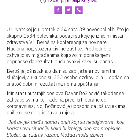
12:45
Ksenija Begović
U Hrvatskoj je u protekla 24 sata 39 novooboljelih, što je
ukupno 1534 bolesnika, podaci su koje je iznio ministar
zdravstva Vili Beroš na konferenciji za novinare
Nacionalnog stožera civilne zaštite. Prethodno je
zahvalio svim građanima koji svojim ponašanjem
doprinose da rezultati budu ovakvi kakvi su danas.
Beroš je još istaknuo da nisu zabilježeni novi smrtni
slučajevi, a ukupno su 323 osobe ozdravile, ali i dodao da
unatoč dobrim rezultatima nema opuštanja.
Ministar unutarnjih poslova Davor Božinović također se
zahvalio svima koji rade na prvoj crti obrane od
koronavirusa. No, Božinović je upozorio da još uvijek ima
onih koji se ne pridržavaju mjera.
-
Još uvijek među nama i onih koji su neodgovorni i koji
koriste ovu situaciju kako bi izbjegli ono što propisuje
Stožer, ali i zdrav razum. Možda mogu izbjeći