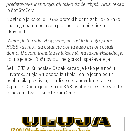
predstavnike institucija, ali teško da će izbjeći virus
, rekao
je šef Stožera.
Naglasio je kako je HGSS proteklih dana zabilježio kako
ljudi u grupama odlaze u planine radi alpinističkih
aktivnosti.
-
Nemojte to raditi zbog sebe, ne radite to u grupama.
HGSS vas moli da ostanete doma kako bi i oni ostali
doma. U ovom trenutku je luksuz ići na takve ekspedicije
,
uputio je apel Božinović u ime gorskih spašavatelja.
Šef HZJZ-a Krunoslav Capak kazao je kako je sinoć u
Hrvatsku stigla 91 osoba iz Tirola i da je jedna od tih
osoba bila pozitivna, a radi se o stanovniku Istarske
županije. Dodao je da su od 363 osobe koje su se vratile
iz inozemstva, tri su bile zaražene.