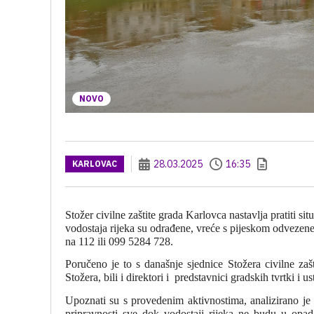
NOVO
28.03.2025
16:35
KARLOVAC
Stožer civilne zaštite grada Karlovca nastavlja pratiti sit
vodostaja rijeka su odrađene, vreće s pijeskom odvezen
na 112 ili 099 5284 728.
Poručeno je to s današnje sjednice Stožera civilne za
Stožera, bili i direktori i
predstavnici gradskih tvrtki i u
Upoznati su s provedenim aktivnostima, analizirano je t
pripravnosti sve dok vodostaji rijeka ne budu u opad