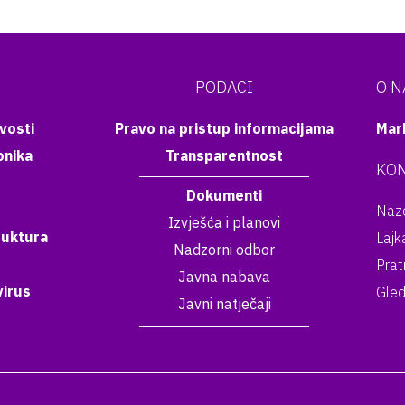
PODACI
O 
vosti
Pravo na pristup informacijama
Mar
onika
Transparentnost
KON
Dokumenti
Nazo
Izvješća i planovi
ruktura
Lajk
Nadzorni odbor
Prat
Javna nabava
irus
Gled
Javni natječaji