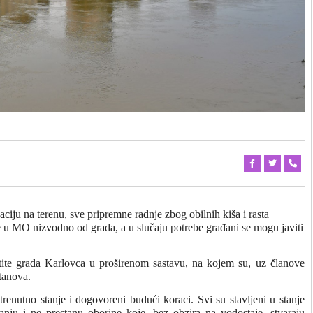
uaciju na terenu, sve pripremne radnje zbog obilnih kiša i rasta
e u MO nizvodno od grada, a u slučaju potrebe građani se mogu javiti
štite grada Karlovca u proširenom sastavu, na kojem su, uz članove
stanova.
renutno stanje i dogovoreni budući koraci. Svi su stavljeni u stanje
anju i ne prestanu oborine koje, bez obzira na vodostaje, stvaraju