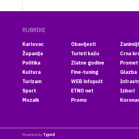
RUBRIKE
Karlovac
Obavijesti
Zanimlji
Županija
Turisti kažu
Crna kr
Politika
Zlatne godine
Promet
Kultura
Fine-tuning
Glazba
Turizam
WEB infopult
Infrast
Sport
ETNO net
Izbori
Mozaik
Promo
Koronav
Powered by
Typed