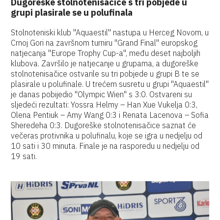
Dugoreške stolnotenisačice s tri pobjede u
grupi plasirale se u polufinala
Stolnoteniski klub "Aquaestil" nastupa u Herceg Novom, u
Crnoj Gori na završnom turniru "Grand Final" europskog
natjecanja "Europe Trophy Cup-a", među deset najboljih
klubova. Završilo je natjecanje u grupama, a dugoreške
stolnotenisačice ostvarile su tri pobjede u grupi B te se
plasirale u polufinale. U trećem susretu u grupi "Aquaestil"
je danas pobijedio "Olympic Wien" s 3:0. Ostvareni su
sljedeći rezultati: Yossra Helmy – Han Xue Vukelja 0:3,
Olena Pentiuk – Amy Wang 0:3 i Renata Lacenova – Sofia
Sheredeha 0:3. Dugoreške stolnotenisačice saznat će
večeras protivnika u polufinalu, koje se igra u nedjelju od
10 sati i 30 minuta. Finale je na rasporedu u nedjelju od
19 sati.