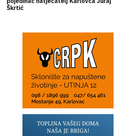
pojedinac natjecatelj Karlovca Juraj
Škrtić