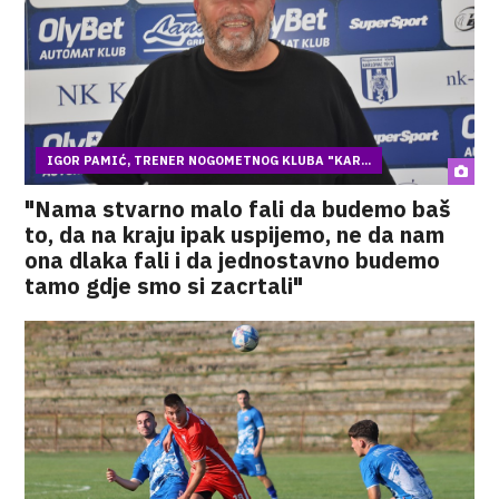
IGOR PAMIĆ, TRENER NOGOMETNOG KLUBA "KAR...
"Nama stvarno malo fali da budemo baš
to, da na kraju ipak uspijemo, ne da nam
ona dlaka fali i da jednostavno budemo
tamo gdje smo si zacrtali"