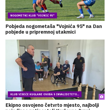
NOGOMETNI KLUB "VOJNIĆ 95"
Pobjeda nogometaša "Vojnića 95" na Dan
pobjede u pripremnoj utakmici
KLUB VISEĆE KUGLANE OSOBA S INVALIDITETO...
Ekipno osvojeno četvrto mjesto, najbolji