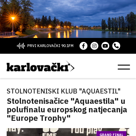
PRVI KARLOVAČKI 90.1FM
STOLNOTENISKI KLUB "AQUAESTIL"
Stolnotenisačice "Aquaestila" u
polufinalu europskog natjecanja
"Europe Trophy"
GRAND FINAL