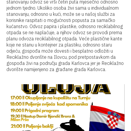
stanovanju odvoz se vrši četiri puta mjesečno odnosno
jednom tjedno.
Ukoliko osoba živi sama u individualnom
stanovanju, odnosno u kući, može se u našoj službi za
korisnike raspitati o mogućnosti popusta za samačko
kućanstvo.
Odvoz papira i plastike, odnosno reciklabilnog
otpada se ne naplaćuje, a njihov odvoz se provodi prema
planu odvoza reciklabilnog otpada.
Veće plastične kante
koje ne stanu u kontejner za plastiku, odnosno staru
odjeću, gospođa može dovesti i besplatno odložiti u
Reciklažno dvorište na Ilovcu, pod pretpostavkom da
gospođa živi na području grada Karlovca jer je Reciklažno
dvorište namijenjeno za građane grada Karlovca.