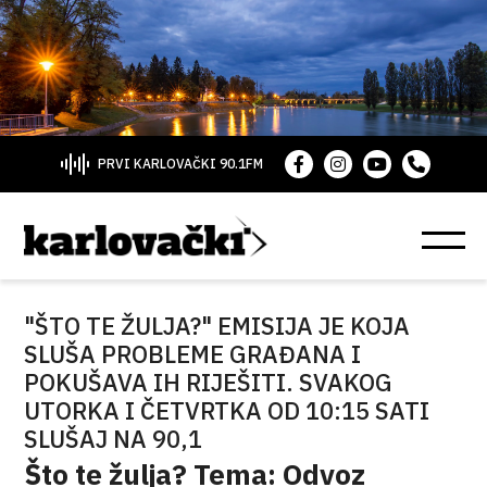
PRVI KARLOVAČKI 90.1FM
"ŠTO TE ŽULJA?" EMISIJA JE KOJA
SLUŠA PROBLEME GRAĐANA I
POKUŠAVA IH RIJEŠITI. SVAKOG
UTORKA I ČETVRTKA OD 10:15 SATI
SLUŠAJ NA 90,1
Što te žulja? Tema: Odvoz