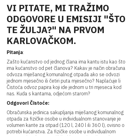
VI PITATE, MI TRAŽIMO
ODGOVORE U EMISIJI "ŠTO
TE ŽULJA?" NA PRVOM
KARLOVAČKOM.
Pitanja
:
Zašto kućanstvo od jednog člana ima kantu istu kao što
ima kućanstvo od pet članova? Kakav je način obračuna
odvoza miješanog komunalnog otpada ako se odvozi
jednom mjesečno ili četiri puta mjesečno? Naplaćuje li
Čistoća odvoz papira koji ide jednom u tri mjeseca kod
nas. Kuda s kantama, odjećom starom?
Odgovori Čistoće:
Obračunska jedinica sakupljanja miješanog komunalnog
otpada za fizičke osobe u individualnom stanovanje je
volumen kante za otpad (120 l, 240 l ili 360 l), ovisno o
potrebi kućanstva. Za fizičke osobe u individualnom