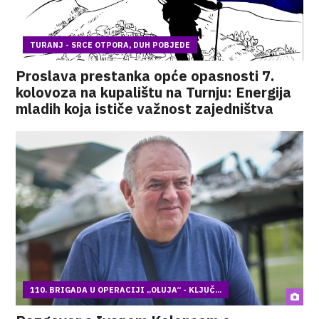
TURANJ - SRCE OTPORA, DUH POBJEDE
Proslava prestanka opće opasnosti 7.
kolovoza na kupalištu na Turnju: Energija
mladih koja ističe važnost zajedništva
110. BRIGADA U OPERACIJI „OLUJA“ - KLJUČ...