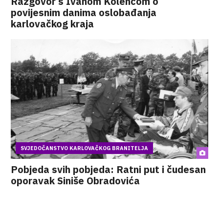
Razgovor s Ivanom Kolencom o
povijesnim danima oslobađanja
karlovačkog kraja
SVJEDOČANSTVO KARLOVAČKOG BRANITELJA
Pobjeda svih pobjeda: Ratni put i čudesan
oporavak Siniše Obradovića