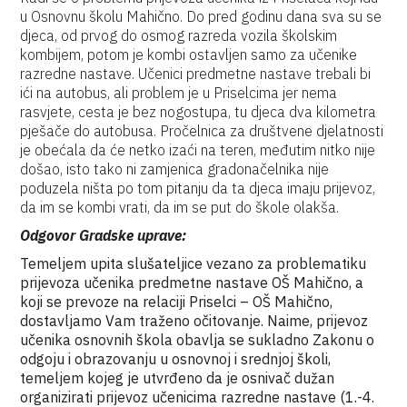
u Osnovnu školu Mahično. Do pred godinu dana sva su se
djeca, od prvog do osmog razreda vozila školskim
kombijem, potom je kombi ostavljen samo za učenike
razredne nastave. Učenici predmetne nastave trebali bi
ići na autobus, ali problem je u Priselcima jer nema
rasvjete, cesta je bez nogostupa, tu djeca dva kilometra
pješače do autobusa. Pročelnica za društvene djelatnosti
je obećala da će netko izaći na teren, međutim nitko nije
došao, isto tako ni zamjenica gradonačelnika nije
poduzela ništa po tom pitanju da ta djeca imaju prijevoz,
da im se kombi vrati, da im se put do škole olakša.
Odgovor Gradske uprave:
Temeljem upita slušateljice vezano za problematiku
prijevoza učenika predmetne nastave OŠ Mahično, a
koji se prevoze na relaciji Priselci – OŠ Mahično,
dostavljamo Vam traženo očitovanje. Naime, prijevoz
učenika osnovnih škola obavlja se sukladno Zakonu o
odgoju i obrazovanju u osnovnoj i srednjoj školi,
temeljem kojeg je utvrđeno da je osnivač dužan
organizirati prijevoz učenicima razredne nastave (1.-4.