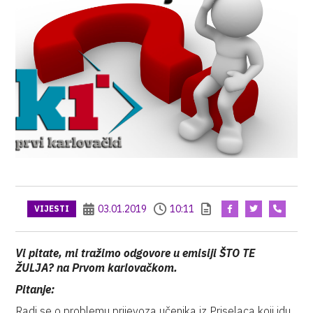
03.01.2019
10:11
VIJESTI
Vi pitate, mi tražimo odgovore u emisiji ŠTO TE
ŽULJA? na Prvom karlovačkom.
Pitanje:
Radi se o problemu prijevoza učenika iz Priselaca koji idu