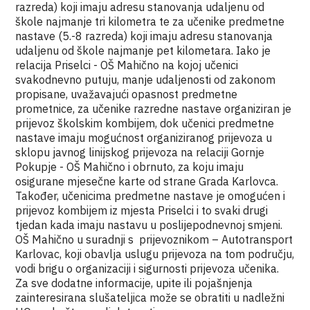
razreda) koji imaju adresu stanovanja udaljenu od
škole najmanje tri kilometra te za učenike predmetne
nastave (5.-8 razreda) koji imaju adresu stanovanja
udaljenu od škole najmanje pet kilometara. Iako je
relacija Priselci - OŠ Mahično na kojoj učenici
svakodnevno putuju, manje udaljenosti od zakonom
propisane, uvažavajući opasnost predmetne
prometnice, za učenike razredne nastave organiziran je
prijevoz školskim kombijem, dok učenici predmetne
nastave imaju mogućnost organiziranog prijevoza u
sklopu javnog linijskog prijevoza na relaciji Gornje
Pokupje - OŠ Mahično i obrnuto, za koju imaju
osigurane mjesečne karte od strane Grada Karlovca.
Također, učenicima predmetne nastave je omogućen i
prijevoz kombijem iz mjesta Priselci i to svaki drugi
tjedan kada imaju nastavu u poslijepodnevnoj smjeni.
OŠ Mahično u suradnji s prijevoznikom – Autotransport
Karlovac, koji obavlja uslugu prijevoza na tom području,
vodi brigu o organizaciji i sigurnosti prijevoza učenika.
Za sve dodatne informacije, upite ili pojašnjenja
zainteresirana slušateljica može se obratiti u nadležni