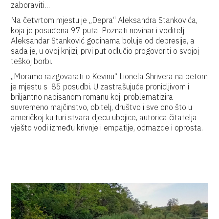
zaboraviti…
Na četvrtom mjestu je „Depra“ Aleksandra Stankovića,
koja je posuđena 97 puta. Poznati novinar i voditelj
Aleksandar Stanković godinama boluje od depresije, a
sada je, u ovoj knjizi, prvi put odlučio progovoriti o svojoj
teškoj borbi.
„Moramo razgovarati o Kevinu“ Lionela Shrivera na petom
je mjestu s 85 posudbi. U zastrašujuće pronicljivom i
briljantno napisanom romanu koji problematizira
suvremeno majčinstvo, obitelj, društvo i sve ono što u
američkoj kulturi stvara djecu ubojice, autorica čitatelja
vješto vodi između krivnje i empatije, odmazde i oprosta.