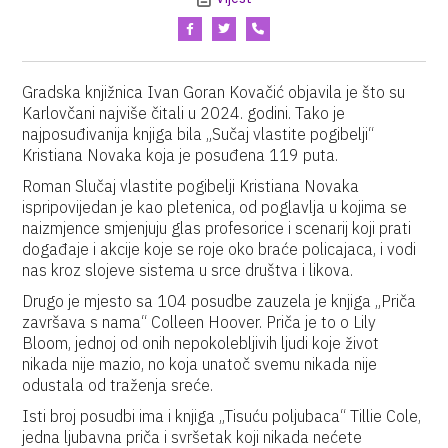
Gradska knjižnica Ivan Goran Kovačić objavila je što su
Karlovčani najviše čitali u 2024. godini. Tako je
najposuđivanija knjiga bila „Sučaj vlastite pogibelji“
Kristiana Novaka koja je posuđena 119 puta.
Roman Slučaj vlastite pogibelji Kristiana Novaka
ispripovijedan je kao pletenica, od poglavlja u kojima se
naizmjence smjenjuju glas profesorice i scenarij koji prati
događaje i akcije koje se roje oko braće policajaca, i vodi
nas kroz slojeve sistema u srce društva i likova.
Drugo je mjesto sa 104 posudbe zauzela je knjiga „Priča
završava s nama“ Colleen Hoover. Priča je to o Lily
Bloom, jednoj od onih nepokolebljivih ljudi koje život
nikada nije mazio, no koja unatoč svemu nikada nije
odustala od traženja sreće.
Isti broj posudbi ima i knjiga „Tisuću poljubaca“ Tillie Cole,
jedna ljubavna priča i svršetak koji nikada nećete