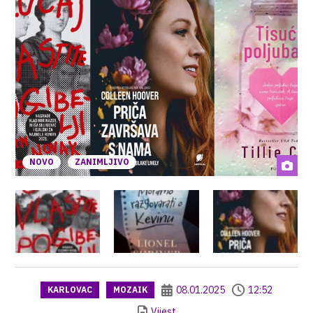
NOVO
ZANIMLJIVO
08.01.2025
12:52
KARLOVAC
MOZAIK
Vijest