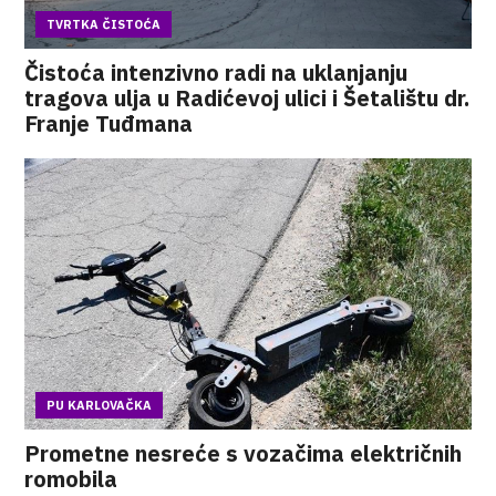
TVRTKA ČISTOĆA
Čistoća intenzivno radi na uklanjanju
tragova ulja u Radićevoj ulici i Šetalištu dr.
Franje Tuđmana
PU KARLOVAČKA
Prometne nesreće s vozačima električnih
romobila