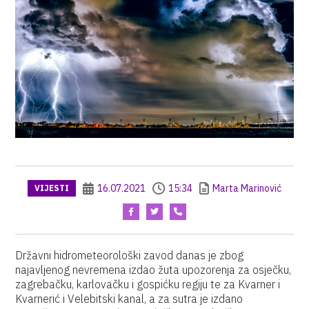
16.07.2021
15:34
Marta Marinović
VIJESTI
Državni hidrometeorološki zavod danas je zbog
najavljenog nevremena izdao žuta upozorenja za osječku,
zagrebačku, karlovačku i gospićku regiju te za Kvarner i
Kvarnerić i Velebitski kanal, a za sutra je izdano