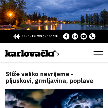
PRVI KARLOVAČKI 90.1FM
Stiže veliko nevrijeme -
pljuskovi, grmljavina, poplave