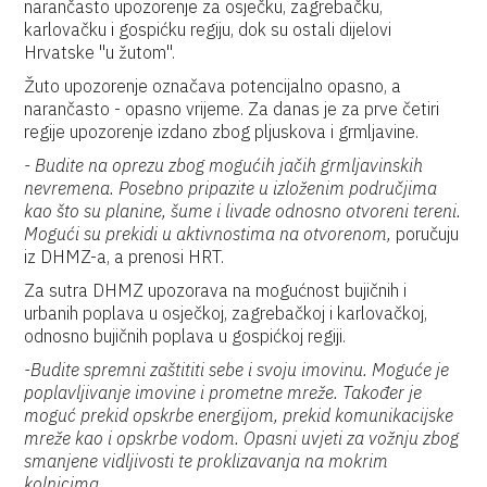
narančasto upozorenje za osječku, zagrebačku,
karlovačku i gospićku regiju, dok su ostali dijelovi
Hrvatske "u žutom".
Žuto upozorenje označava potencijalno opasno, a
narančasto - opasno vrijeme. Za danas je za prve četiri
regije upozorenje izdano zbog pljuskova i grmljavine.
- Budite na oprezu zbog mogućih jačih grmljavinskih
nevremena. Posebno pripazite u izloženim područjima
kao što su planine, šume i livade odnosno otvoreni tereni.
Mogući su prekidi u aktivnostima na otvorenom,
poručuju
iz DHMZ-a, a prenosi HRT.
Za sutra DHMZ upozorava na mogućnost bujičnih i
urbanih poplava u osječkoj, zagrebačkoj i karlovačkoj,
odnosno bujičnih poplava u gospićkoj regiji.
-Budite spremni zaštititi sebe i svoju imovinu. Moguće je
poplavljivanje imovine i prometne mreže. Također je
moguć prekid opskrbe energijom, prekid komunikacijske
mreže kao i opskrbe vodom. Opasni uvjeti za vožnju zbog
smanjene vidljivosti te proklizavanja na mokrim
kolnicima
.