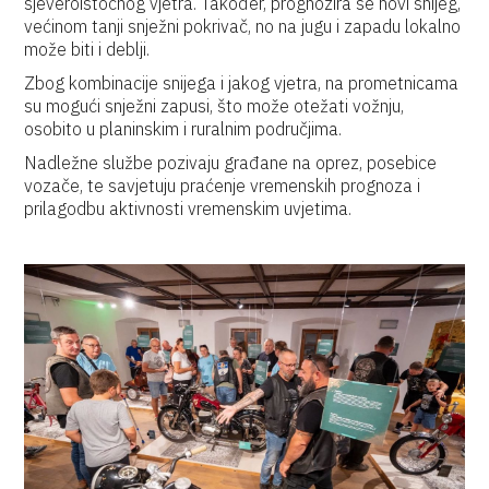
sjeveroistočnog vjetra. Također, prognozira se novi snijeg,
većinom tanji snježni pokrivač, no na jugu i zapadu lokalno
može biti i deblji.
Zbog kombinacije snijega i jakog vjetra, na prometnicama
su mogući snježni zapusi, što može otežati vožnju,
osobito u planinskim i ruralnim područjima.
Nadležne službe pozivaju građane na oprez, posebice
vozače, te savjetuju praćenje vremenskih prognoza i
prilagodbu aktivnosti vremenskim uvjetima.