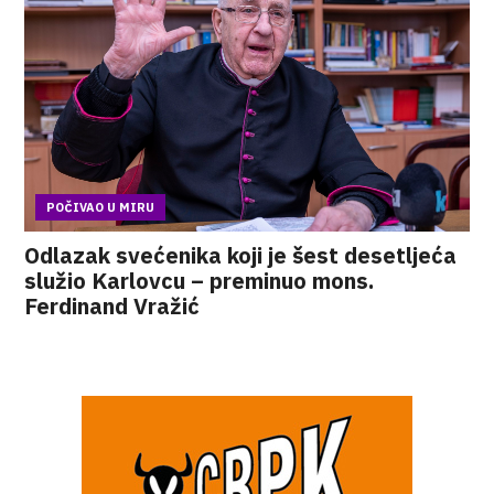
POČIVAO U MIRU
Odlazak svećenika koji je šest desetljeća
služio Karlovcu – preminuo mons.
Ferdinand Vražić