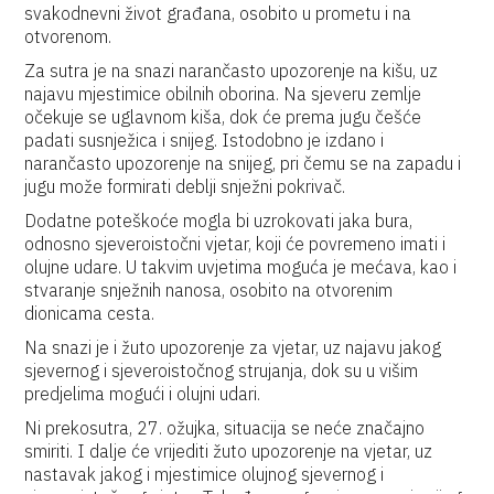
svakodnevni život građana, osobito u prometu i na
otvorenom.
Za sutra je na snazi narančasto upozorenje na kišu, uz
najavu mjestimice obilnih oborina. Na sjeveru zemlje
očekuje se uglavnom kiša, dok će prema jugu češće
padati susnježica i snijeg. Istodobno je izdano i
narančasto upozorenje na snijeg, pri čemu se na zapadu i
jugu može formirati deblji snježni pokrivač.
Dodatne poteškoće mogla bi uzrokovati jaka bura,
odnosno sjeveroistočni vjetar, koji će povremeno imati i
olujne udare. U takvim uvjetima moguća je mećava, kao i
stvaranje snježnih nanosa, osobito na otvorenim
dionicama cesta.
Na snazi je i žuto upozorenje za vjetar, uz najavu jakog
sjevernog i sjeveroistočnog strujanja, dok su u višim
predjelima mogući i olujni udari.
Ni prekosutra, 27. ožujka, situacija se neće značajno
smiriti. I dalje će vrijediti žuto upozorenje na vjetar, uz
nastavak jakog i mjestimice olujnog sjevernog i