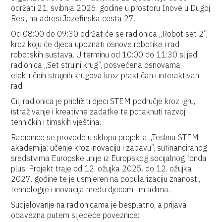
održati 21. svibnja 2026. godine u prostoru Inove u Dugoj
Resi, na adresi Jozefinska cesta 27.
Od 08:00 do 09:30 održat će se radionica „Robot set 2“,
kroz koju će djeca upoznati osnove robotike i rad
robotskih sustava. U terminu od 10:00 do 11:30 slijedi
radionica „Set strujni krug“, posvećena osnovama
električnih strujnih krugova kroz praktičan i interaktivan
rad.
Cilj radionica je približiti djeci STEM područje kroz igru,
istraživanje i kreativne zadatke te potaknuti razvoj
tehničkih i timskih vještina.
Radionice se provode u sklopu projekta „Teslina STEM
akademija: učenje kroz inovaciju i zabavu“, sufinanciranog
sredstvima Europske unije iz Europskog socijalnog fonda
plus. Projekt traje od 12. ožujka 2025. do 12. ožujka
2027. godine te je usmjeren na popularizaciju znanosti,
tehnologije i inovacija među djecom i mladima.
Sudjelovanje na radionicama je besplatno, a prijava
obavezna putem sljedeće poveznice: