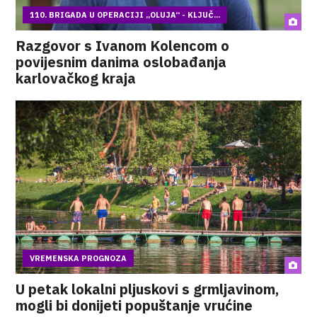
110. BRIGADA U OPERACIJI „OLUJA“ - KLJUČ...
Razgovor s Ivanom Kolencom o
povijesnim danima oslobađanja
karlovačkog kraja
VREMENSKA PROGNOZA
U petak lokalni pljuskovi s grmljavinom,
mogli bi donijeti popuštanje vrućine