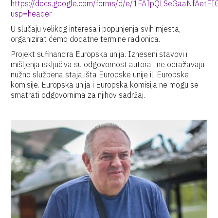
https://docs.google.com/forms/d/e/1FAIpQLSeGaaNfAet
usp=header
U slučaju velikog interesa i popunjenja svih mjesta,
organizirat ćemo dodatne termine radionica.
Projekt sufinancira Europska unija. Izneseni stavovi i
mišljenja isključiva su odgovornost autora i ne odražavaju
nužno službena stajališta Europske unije ili Europske
komisije. Europska unija i Europska komisija ne mogu se
smatrati odgovornima za njihov sadržaj.