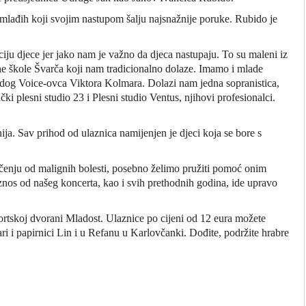
najmlađih koji svojim nastupom šalju najsnažnije poruke. Rubido je
ju djece jer jako nam je važno da djeca nastupaju. To su maleni iz
vne škole Švarča koji nam tradicionalno dolaze. Imamo i mlade
dog Voice-ovca Viktora Kolmara. Dolazi nam jedna sopranistica,
 plesni studio 23 i Plesni studio Ventus, njihovi profesionalci.
ija. Sav prihod od ulaznica namijenjen je djeci koja se bore s
ečenju od malignih bolesti, posebno želimo pružiti pomoć onim
iznos od našeg koncerta, kao i svih prethodnih godina, ide upravo
portskoj dvorani Mladost. Ulaznice po cijeni od 12 eura možete
ri i papirnici Lin i u Refanu u Karlovčanki. Dođite, podržite hrabre