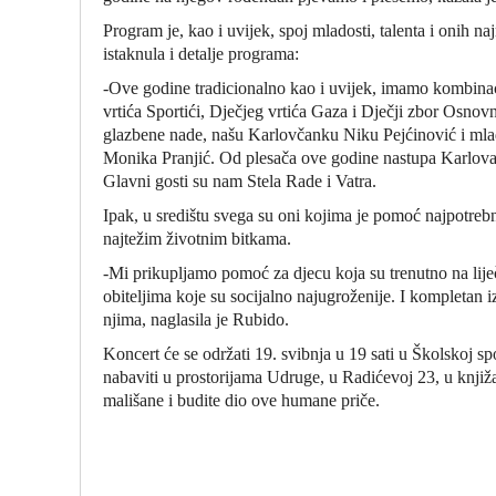
Program je, kao i uvijek, spoj mladosti, talenta i onih 
istaknula i detalje programa:
-Ove godine tradicionalno kao i uvijek, imamo kombinaci
vrtića Sportići, Dječjeg vrtića Gaza i Dječji zbor Osno
glazbene nade, našu Karlovčanku Niku Pejćinović i mla
Monika Pranjić. Od plesača ove godine nastupa Karlovački
Glavni gosti su nam Stela Rade i Vatra.
Ipak, u središtu svega su oni kojima je pomoć najpotrebn
najtežim životnim bitkama.
-Mi prikupljamo pomoć za djecu koja su trenutno na lij
obiteljima koje su socijalno najugroženije. I kompletan 
njima, naglasila je Rubido.
Koncert će se održati 19. svibnja u 19 sati u Školskoj s
nabaviti u prostorijama Udruge, u Radićevoj 23, u knjiža
mališane i budite dio ove humane priče.