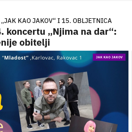
JAK KAO JAKOV“ I 15. OBLJETNICA
4. koncertu „Njima na dar“:
ije obitelji
JAK KAO JAKOV