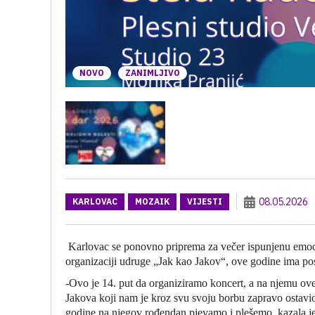
NOVO
ZANIMLJIVO
08.05.2026
KARLOVAC
MOZAIK
VIJESTI
Karlovac se ponovno priprema za večer ispunjenu emoci
organizaciji udruge „Jak kao Jakov“, ove godine ima po
-Ovo je 14. put da organiziramo koncert, a na njemu o
Jakova koji nam je kroz svu svoju borbu zapravo ostavio t
godine na njegov rođendan pjevamo i plešemo, kazala j