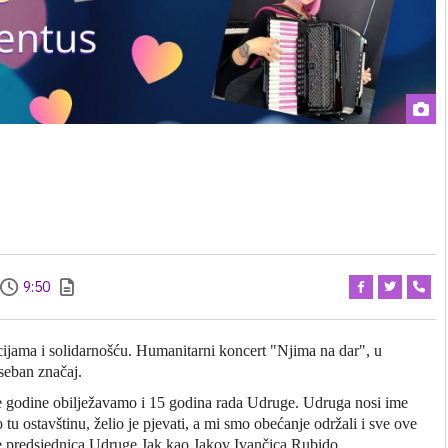
9:50
jama i solidarnošću. Humanitarni koncert "Njima na dar", u
seban značaj.
ve godine obilježavamo i 15 godina rada Udruge. Udruga nosi ime
u ostavštinu, želio je pjevati, a mi smo obećanje održali i sve ove
e predsjednica Udruge Jak kao Jakov Ivančica Rubido.