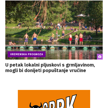
VREMENSKA PROGNOZA
U petak lokalni pljuskovi s grmljavinom,
mogli bi donijeti popuštanje vrućine