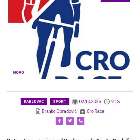
NOVO
02.10.2025
9:18
KARLOVAC
SPORT
Branko Obradović
Cro Race