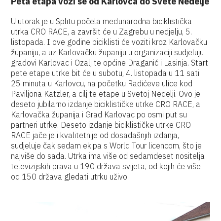
Peta etapa vozi se od Karlovca do Svete Nedelje
U utorak je u Splitu počela međunarodna biciklistička
utrka CRO RACE, a završit će u Zagrebu u nedjelju, 5.
listopada. I ove godine biciklisti će voziti kroz Karlovačku
županiju, a uz Karlovačku županiju u organizaciji sudjeluju
gradovi Karlovac i Ozalj te općine Draganić i Lasinja. Start
pete etape utrke bit će u subotu, 4. listopada u 11 sati i
25 minuta u Karlovcu, na početku Radićeve ulice kod
Paviljona Katzler, a cilj te etape u Svetoj Nedelji. Ovo je
deseto jubilarno izdanje biciklističke utrke CRO RACE, a
Karlovačka županija i Grad Karlovac po osmi put su
partneri utrke. Deseto izdanje biciklističke utrke CRO
RACE jače je i kvalitetnije od dosadašnjih izdanja,
sudjeluje čak sedam ekipa s World Tour licencom, što je
najviše do sada. Utrka ima više od sedamdeset nositelja
televizijskih prava u 190 država svijeta, od kojih će više
od 150 država gledati utrku uživo.