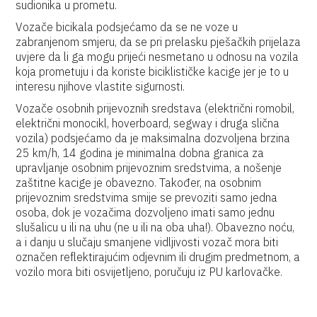
sudionika u prometu.
Vozače bicikala podsjećamo da se ne voze u
zabranjenom smjeru, da se pri prelasku pješačkih prijelaza
uvjere da li ga mogu prijeći nesmetano u odnosu na vozila
koja prometuju i da koriste biciklističke kacige jer je to u
interesu njihove vlastite sigurnosti.
Vozače osobnih prijevoznih sredstava (električni romobil,
električni monocikl, hoverboard, segway i druga slična
vozila) podsjećamo da je maksimalna dozvoljena brzina
25 km/h, 14 godina je minimalna dobna granica za
upravljanje osobnim prijevoznim sredstvima, a nošenje
zaštitne kacige je obavezno. Također, na osobnim
prijevoznim sredstvima smije se prevoziti samo jedna
osoba, dok je vozačima dozvoljeno imati samo jednu
slušalicu u ili na uhu (ne u ili na oba uha!). Obavezno noću,
a i danju u slučaju smanjene vidljivosti vozač mora biti
označen reflektirajućim odjevnim ili drugim predmetnom, a
vozilo mora biti osvijetljeno, poručuju iz PU karlovačke.