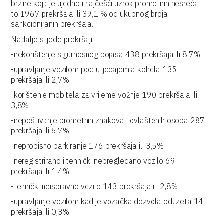
brzine koja je ujedno i najčešći uzrok prometnih nesreća i
to 1967 prekršaja ili 39,1 % od ukupnog broja
sankcioniranih prekršaja.
Nadalje slijede prekršaji:
-nekorištenje sigurnosnog pojasa 438 prekršaja ili 8,7%
-upravljanje vozilom pod utjecajem alkohola 135
prekršaja ili 2,7%
-korištenje mobitela za vrijeme vožnje 190 prekršaja ili
3,8%
-nepoštivanje prometnih znakova i ovlaštenih osoba 287
prekršaja ili 5,7%
-nepropisno parkiranje 176 prekršaja ili 3,5%
-neregistrirano i tehnički nepregledano vozilo 69
prekršaja ili 1,4%
-tehnički neispravno vozilo 143 prekršaja ili 2,8%
-upravljanje vozilom kad je vozačka dozvola oduzeta 14
prekršaja ili 0,3%