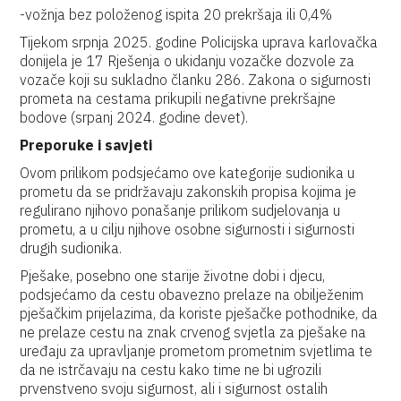
-vožnja bez položenog ispita 20 prekršaja ili 0,4%
Tijekom srpnja 2025. godine Policijska uprava karlovačka
donijela je 17 Rješenja o ukidanju vozačke dozvole za
vozače koji su sukladno članku 286. Zakona o sigurnosti
prometa na cestama prikupili negativne prekršajne
bodove (srpanj 2024. godine devet).
Preporuke i savjeti
Ovom prilikom podsjećamo ove kategorije sudionika u
prometu da se pridržavaju zakonskih propisa kojima je
regulirano njihovo ponašanje prilikom sudjelovanja u
prometu, a u cilju njihove osobne sigurnosti i sigurnosti
drugih sudionika.
Pješake, posebno one starije životne dobi i djecu,
podsjećamo da cestu obavezno prelaze na obilježenim
pješačkim prijelazima, da koriste pješačke pothodnike, da
ne prelaze cestu na znak crvenog svjetla za pješake na
uređaju za upravljanje prometom prometnim svjetlima te
da ne istrčavaju na cestu kako time ne bi ugrozili
prvenstveno svoju sigurnost, ali i sigurnost ostalih