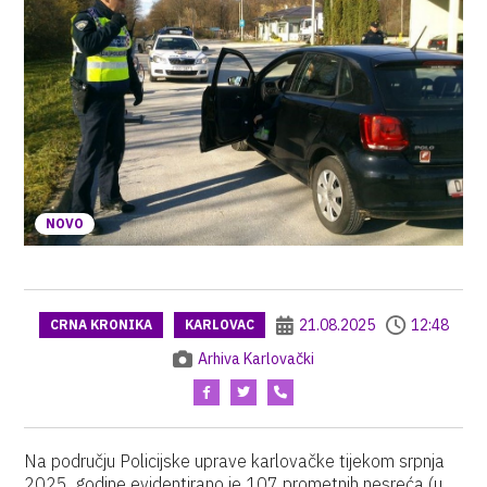
NOVO
21.08.2025
12:48
CRNA KRONIKA
KARLOVAC
Arhiva Karlovački
Na području Policijske uprave karlovačke tijekom srpnja
2025. godine evidentirano je 107 prometnih nesreća (u