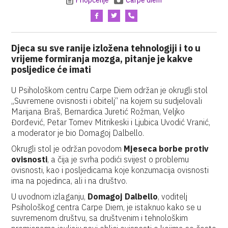
Priopćenje
Carpe diem
Djeca su sve ranije izložena tehnologiji i to u
vrijeme formiranja mozga, pitanje je kakve
posljedice će imati
U Psihološkom centru Carpe Diem održan je okrugli stol
„Suvremene ovisnosti i obitelj“ na kojem su sudjelovali
Marijana Braš, Bernardica Juretić Rožman, Veljko
Đorđević, Petar Tomev Mitrikeski i Ljubica Uvodić Vranić,
a moderator je bio Domagoj Dalbello.
Okrugli stol je održan povodom
Mjeseca borbe protiv
ovisnosti
, a čija je svrha podići svijest o problemu
ovisnosti, kao i posljedicama koje konzumacija ovisnosti
ima na pojedinca, ali i na društvo.
U uvodnom izlaganju,
Domagoj Dalbello
, voditelj
Psihološkog centra Carpe Diem, je istaknuo kako se u
suvremenom društvu, sa društvenim i tehnološkim