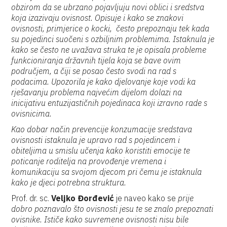
obzirom da se ubrzano pojavljuju novi oblici i sredstva
koja izazivaju ovisnost. Opisuje i kako se znakovi
ovisnosti, primjerice o kocki, često prepoznaju tek kada
su pojedinci suočeni s ozbiljnim problemima. Istaknula je
kako se često ne uvažava struka te je opisala probleme
funkcioniranja državnih tijela koja se bave ovim
područjem, a čiji se posao često svodi na rad s
podacima. Upozorila je kako djelovanje koje vodi ka
rješavanju problema najvećim dijelom dolazi na
inicijativu entuzijastičnih pojedinaca koji izravno rade s
ovisnicima.
Kao dobar način prevencije konzumacije sredstava
ovisnosti istaknula je upravo rad s pojedincem i
obiteljima u smislu učenja kako koristiti emocije te
poticanje roditelja na provođenje vremena i
komunikaciju sa svojom djecom pri čemu je istaknula
kako je djeci potrebna struktura.
Prof. dr. sc.
Veljko Đorđević
je naveo kako se
prije
dobro poznavalo što ovisnosti jesu te se znalo prepoznati
ovisnike. Ističe kako suvremene ovisnosti nisu bile