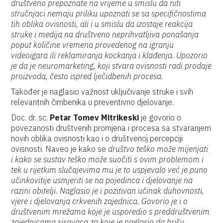
društveno prepoznate na vrijeme u smislu da niti
stručnjaci nemaju priliku upoznati se sa specifičnostima
tih oblika ovisnosti, ali i u smislu da izostaje reakcija
struke i medija na društveno neprihvatljiva ponašanja
poput količine vremena provedenog na igranju
videoigara ili reklamiranja kockanja i klađenja. Upozorio
je da je neuromarketing, koji stvara ovisnosti radi prodaje
proizvoda, često ispred lječidbenih procesa.
Također je naglasio važnost uključivanje struke i svih
relevantnih čimbenika u preventivno djelovanje.
Doc. dr. sc.
Petar Tomev Mitrikeski
je govorio o
povezanosti društvenih promjena i procesa sa stvaranjem
novih oblika ovisnosti kao i o društvenoj percepciji
ovisnosti. Naveo je kako se
društvo teško može mijenjati
i kako se sustav teško može suočiti s ovim problemom i
tek u rijetkim slučajevima mu je to uspjevalo već je puno
učinkovitije usmjeriti se na pojedinca i djelovanje na
razini obitelji. Naglasio je i pozitivan učinak duhovnosti,
vjere i djelovanja crkvenih zajednica. Govorio je i o
društvenim mrežama koje je usporedio s preddruštvenim
zajednicama sisavaca za koje je naglasio da brišu