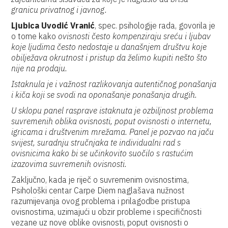
granicu privatnog i javnog.
Ljubica Uvodić Vranić
, spec. psihologije rada, govorila je
o tome kako
ovisnosti često kompenziraju sreću i ljubav
koje ljudima često nedostaje u današnjem društvu koje
obilježava okrutnost i pristup da želimo kupiti nešto što
nije na prodaju.
Istaknula je i važnost razlikovanja autentičnog ponašanja
i kiča koji se svodi na oponašanje ponašanja drugih.
U sklopu panel rasprave istaknuta je ozbiljnost problema
suvremenih oblika ovisnosti, poput ovisnosti o internetu,
igricama i društvenim mrežama. Panel je pozvao na jaču
svijest, suradnju stručnjaka te individualni rad s
ovisnicima kako bi se učinkovito suočilo s rastućim
izazovima suvremenih ovisnosti.
Zaključno, kada je riječ o suvremenim ovisnostima,
Psihološki centar Carpe Diem naglašava nužnost
razumijevanja ovog problema i prilagodbe pristupa
ovisnostima, uzimajući u obzir probleme i specifičnosti
vezane uz nove oblike ovisnosti, poput ovisnosti o