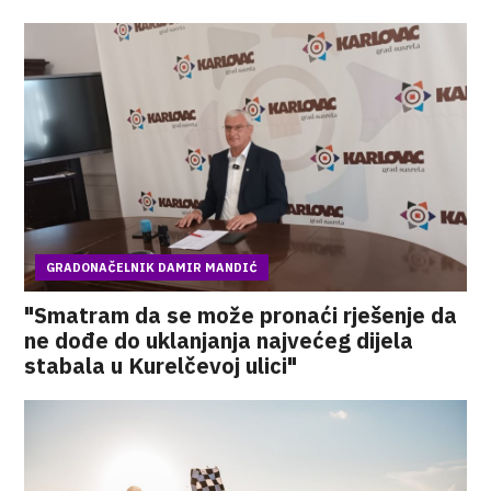
GRADONAČELNIK DAMIR MANDIĆ
"Smatram da se može pronaći rješenje da
ne dođe do uklanjanja najvećeg dijela
stabala u Kurelčevoj ulici"