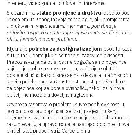
internetu, videoigrama i društvenim mrežama.
S obzirom na
stalne promjene u društvu
, osobito pod
utjecajem ubrzanog razvoja tehnologije, ali i promjenama
u društvenim vrijednostima i normama,
potrebna je
redovita rasprava i podizanje svijesti među stručnjacima,
ali i u javnosti o ovom problemu.
Ključna je
potreba za destigmatizacijom
, osobito kada
su u pitanju obitelji koje se nose s izazovima ovisnosti.
Prepoznavanje da ovisnost ne pogađa samo pojedince
koji imaju problem s ovisnostima, već i cijele obitelji,
postaje ključno kako bismo se na adekvatan način suočili
s ovim problemom. Važnost dostupnosti podrške, kako
za pojedince koji se bore s ovisnošću, tako i za njihove
obitelji, ne može biti dovoljno naglašena.
Otvorena rasprava o problemu suvremenih ovisnosti u
javnom prostoru doprinosi podizanju svijesti, rušenju
stigme te stvaranju zajednice temeljene na solidarnosti i
razumijevanju, a upravo tome je nastojao doprinijeti i ovaj
okrugli stol, priopćili su iz Carpe Diema.