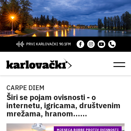
PRVI KARLOVAČKI 90.1FM
CARPE DIEM
Širi se pojam ovisnosti - o
internetu, igricama, društvenim
mrežama, hranom......
MJESECA BORBE PROTIV OVISNOSTI