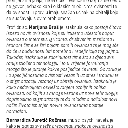
promjenama javljaju novi oblici ovisnosti o kojima se često
ne govori jednako kao i o klasičnim oblicima ovisnosti te
da ovisnosti u pravilu imaju snažan učinak na obitelji koje
se suočavaju s ovim problemom.
Prof. dr. sc.
Marijana Braš
je istaknula kako
postoji čitava
lepeza novih ovisnosti koje su izuzetno učestale poput
ovisnosti o internetu, igricama, društvenim mrežama i
hranom čime se širi pojam samih ovisnosti te je moguće
da će u budućnosti biti potrebna i redefinicija tog pojma.
Također, istaknula je zabrinutost time što su djeca sve
ranije izložena tehnologiji, i to u vrijeme formiranja
mozga što je pitanje kakve posljedice će imati. Govorila je
i o specifičnostima ovisnosti vezanih uz stres i traumu te
o stigmatizaciji vezanoj uz obitelji ovisnika. Istaknula je
kako nedovoljnim osvještavanjem ozbiljnih oblika
ovisnosti, od kojih su mnoge vezane uz nove tehnologije,
doprinosimo stigmatizaciji te da mladima nažalost novi
način života ispunjen novim ovisnostima postaje
normalan.
Bernardica Juretić Rožman
, mr. sc. psych. navela je
kako je
danas sve teže prepoznati znakove ovisnosti s