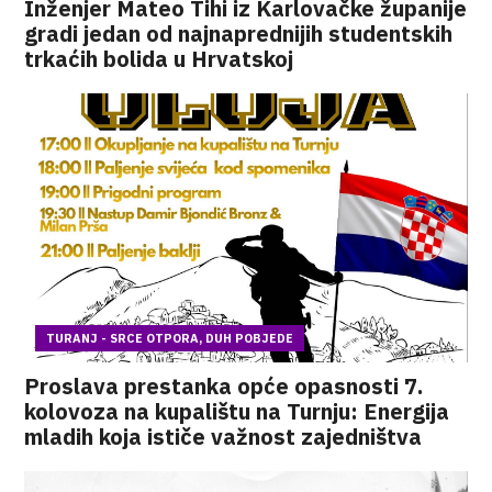
Inženjer Mateo Tihi iz Karlovačke županije
gradi jedan od najnaprednijih studentskih
trkaćih bolida u Hrvatskoj
TURANJ - SRCE OTPORA, DUH POBJEDE
Proslava prestanka opće opasnosti 7.
kolovoza na kupalištu na Turnju: Energija
mladih koja ističe važnost zajedništva