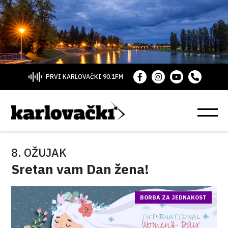
PRVI KARLOVAČKI 90.1FM
8. OŽUJAK
Sretan vam Dan žena!
BORBA ZA JEDNAKOST