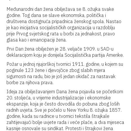
Međunarodni dan žena obilježava se 8. ožujka svake
godine. Tog dana se slave ekonomska, politička i
društvena dostignuća pripadnica ženskog spola. Nastao
je kao inicijativa socijalističkih organizacija u razdoblju
prije Prvog svjetskog rata u borbi za jednakost, pravo
glasa kao i emancipaciji žena.
Prvi Dan žena obilježen je 28. veljače 1909. u SAD-u
deklaracijom koju je donijela Socijalistička partija Amerike.
Požar u jednoj njujorškoj tvornici 1911. godine, u kojem su
poginule 123 žene i djevojčice zbog slabih mjera
sigurnosti na radu, bio je još jedan okidač za nastavak
borbe za njihova prava.
Ideja za obilježavanjem Dana žena pojavila se početkom
20. stoljeća, u vrijeme industrijalizacije i ekonomske
ekspanzije, koja je često dovodila do pobuna zbog loših
radnih uvjeta. Sve je počelo u New Yorku 8. ožujka 1857.
godine, kada su radnice u tvornici tekstila štrajkale
zahtijevajući bolje uvjete rada i veće plaće, a dva mjeseca
kasnije osnovale su sindikat. Protesti i štrajkovi žena