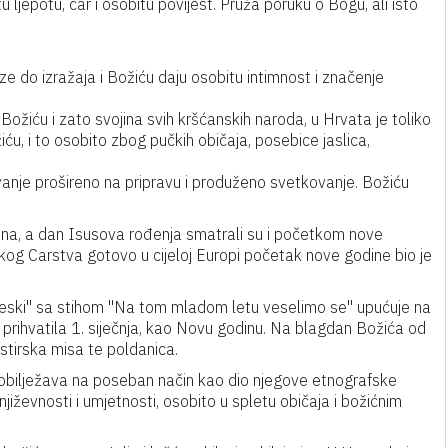
ljepotu, čar i osobitu povijest. Pruža poruku o Bogu, ali isto
e do izražaja i Božiću daju osobitu intimnost i značenje
Božiću i zato svojina svih kršćanskih naroda, u Hrvata je toliko
u, i to osobito zbog pučkih običaja, posebice jaslica,
vanje prošireno na pripravu i produženo svetkovanje. Božiću
.
nina, a dan Isusova rođenja smatrali su i početkom nove
g Carstva gotovo u cijeloj Europi početak nove godine bio je
eski" sa stihom "Na tom mladom letu veselimo se" upućuje na
 prihvatila 1. siječnja, kao Novu godinu. Na blagdan Božića od
pastirska misa te poldanica.
obilježava na poseban način kao dio njegove etnografske
iževnosti i umjetnosti, osobito u spletu običaja i božićnim