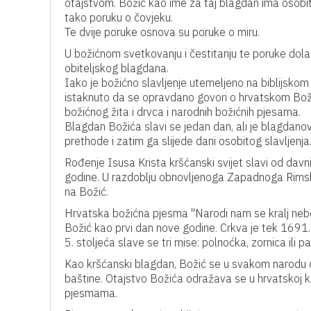
otajstvom. Božić kao ime za taj blagdan ima osobitu 
tako poruku o čovjeku.
Te dvije poruke osnova su poruke o miru.
U božićnom svetkovanju i čestitanju te poruke dolaz
obiteljskog blagdana.
Iako je božićno slavljenje utemeljeno na biblijskom 
istaknuto da se opravdano govori o hrvatskom Božić
božićnog žita i drvca i narodnih božićnih pjesama.
Blagdan Božića slavi se jedan dan, ali je blagdano
prethode i zatim ga slijede dani osobitog slavljenja
Rođenje Isusa Krista kršćanski svijet slavi od dav
godine. U razdoblju obnovljenoga Zapadnoga Rimsko
na Božić.
Hrvatska božićna pjesma "Narodi nam se kralj neb
Božić kao prvi dan nove godine. Crkva je tek 1691.
5. stoljeća slave se tri mise: polnoćka, zornica ili 
Kao kršćanski blagdan, Božić se u svakom narodu 
baštine. Otajstvo Božića odražava se u hrvatskoj knj
pjesmama.