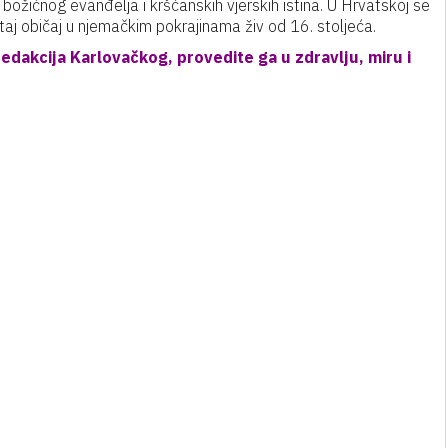
ožićnog evanđelja i kršćanskih vjerskih istina. U Hrvatskoj se
e taj običaj u njemačkim pokrajinama živ od 16. stoljeća.
redakcija Karlovačkog, provedite ga u zdravlju, miru i