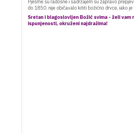
Pjesme su radosne i sadržajem su zapravo prepjev b
do 1850. nije običavalo kititi božićno drvce, iako j
Sretan i blagoslovljen Božić svima - želi vam 
ispunjenosti, okruženi najdražima!