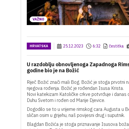
VAŽNO
25.12.2023
6:32
čestitka
HRVATSKA
U razdoblju obnovljenoga Zapadnoga Rimsk
godine bio je na Božić
Riječ Božić znači mali Bog. Božić je stoga prvotni 
njegova rođenja. Božić je rođendan Isusa Krista.
Novi katekizam Katoličke crkve potvrđuje i danas dv
Duhu Svetom i rođen od Marije Djevice.
Dogodilo se to u vrijeme rimskog cara Augusta u Be
sličan osim u grijehu, naš povijesni drug i suputnik.
Blagdan Božića je stoga priznavanje Isusova božanstv