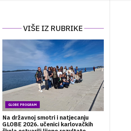
VIŠE IZ RUBRIKE
GLOBE PROGRAM
Na državnoj smotri i natjecanju
GLOBE 2026. učenici karlovačkih
škola ostvarili lijepe rezultate