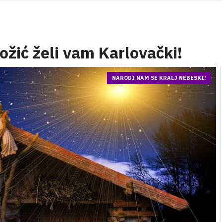
ožić želi vam Karlovački!
NARODI NAM SE KRALJ NEBESKI!