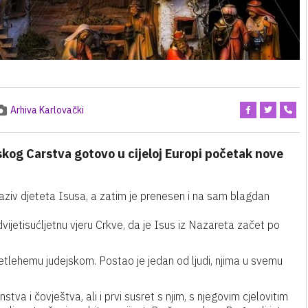
Arhiva Karlovački
og Carstva gotovo u cijeloj Europi početak nove
naziv djeteta Isusa, a zatim je prenesen i na sam blagdan
ijetisućljetnu vjeru Crkve, da je Isus iz Nazareta začet po
tlehemu judejskom. Postao je jedan od ljudi, njima u svemu
a i čovještva, ali i prvi susret s njim, s njegovim cjelovitim