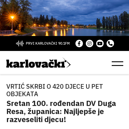
PRVI KARLOVAČKI 90.1FM
VRTIĆ SKRBI O 420 DJECE U PET
OBJEKATA
Sretan 100. rođendan DV Duga
Resa, županica: Najljepše je
razveseliti djecu!