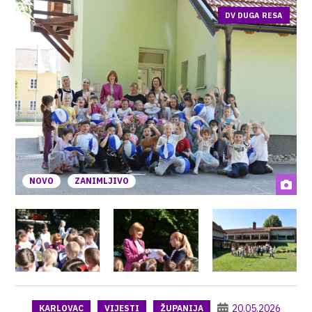
DV DUGA RESA
NOVO
ZANIMLJIVO
20.05.2026
KARLOVAC
VIJESTI
ŽUPANIJA