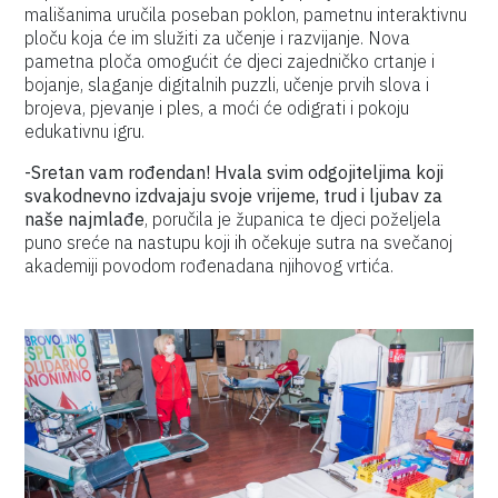
mališanima uručila poseban poklon, pametnu interaktivnu
ploču koja će im služiti za učenje i razvijanje. Nova
pametna ploča omogućit će djeci zajedničko crtanje i
bojanje, slaganje digitalnih puzzli, učenje prvih slova i
brojeva, pjevanje i ples, a moći će odigrati i pokoju
edukativnu igru.
-Sretan vam rođendan! Hvala svim odgojiteljima koji
svakodnevno izdvajaju svoje vrijeme, trud i ljubav za
naše najmlađe
, poručila je županica te djeci poželjela
puno sreće na nastupu koji ih očekuje sutra na svečanoj
akademiji povodom rođenadana njihovog vrtića.