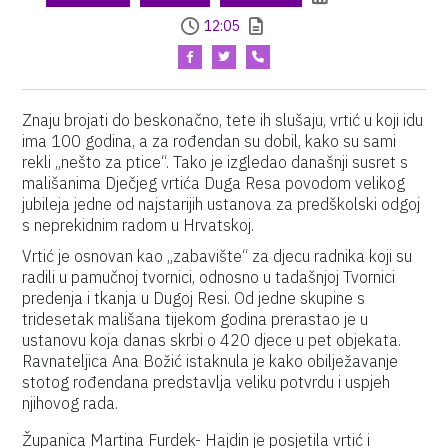
12:05
Znaju brojati do beskonačno, tete ih slušaju, vrtić u koji idu
ima 100 godina, a za rođendan su dobil, kako su sami
rekli „nešto za ptice“. Tako je izgledao današnji susret s
mališanima Dječjeg vrtića Duga Resa povodom velikog
jubileja jedne od najstarijih ustanova za predškolski odgoj
s neprekidnim radom u Hrvatskoj.
Vrtić je osnovan kao „zabavište“ za djecu radnika koji su
radili u pamučnoj tvornici, odnosno u tadašnjoj Tvornici
predenja i tkanja u Dugoj Resi. Od jedne skupine s
tridesetak mališana tijekom godina prerastao je u
ustanovu koja danas skrbi o 420 djece u pet objekata.
Ravnateljica Ana Božić istaknula je kako obilježavanje
stotog rođendana predstavlja veliku potvrdu i uspjeh
njihovog rada.
Županica Martina Furdek- Hajdin je posjetila vrtić i