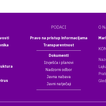
PODACI
O 
vosti
Pravo na pristup informacijama
Mar
onika
Transparentnost
KON
Dokumenti
Nazo
Izvješća i planovi
ruktura
Lajk
Nadzorni odbor
Prat
Javna nabava
irus
Gled
Javni natječaji