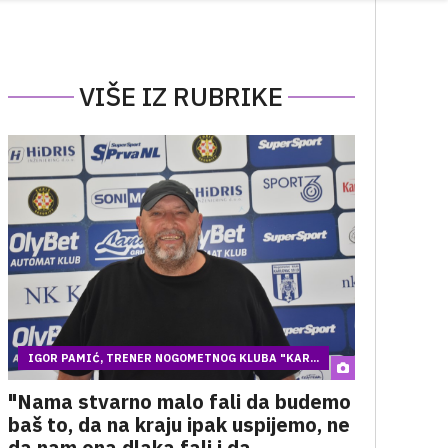
VIŠE IZ RUBRIKE
IGOR PAMIĆ, TRENER NOGOMETNOG KLUBA "KAR...
"Nama stvarno malo fali da budemo
baš to, da na kraju ipak uspijemo, ne
da nam ona dlaka fali i da