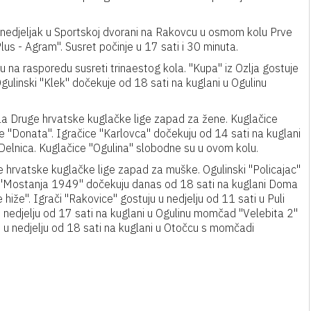
nedjeljak u Sportskoj dvorani na Rakovcu u osmom kolu Prve
s - Agram". Susret počinje u 17 sati i 30 minuta.
u na rasporedu susreti trinaestog kola. "Kupa" iz Ozlja gostuje
ulinski "Klek" dočekuje od 18 sati na kuglani u Ogulinu
ola Druge hrvatske kuglačke lige zapad za žene. Kuglačice
pe "Donata". Igračice "Karlovca" dočekuju od 14 sati na kuglani
Delnica. Kuglačice "Ogulina" slobodne su u ovom kolu.
e hrvatske kuglačke lige zapad za muške. Ogulinski "Policajac"
i "Mostanja 1949" dočekuju danas od 18 sati na kuglani Doma
že". Igrači "Rakovice" gostuju u nedjelju od 11 sati u Puli
 u nedjelju od 17 sati na kuglani u Ogulinu momčad "Velebita 2"
u u nedjelju od 18 sati na kuglani u Otočcu s momčadi