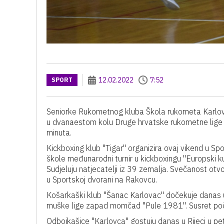
12.02.2022
7:52
SPORT
Seniorke Rukometnog kluba Škola rukometa Karlov
u dvanaestom kolu Druge hrvatske rukometne lige z
minuta.
Kickboxing klub "Tigar" organizira ovaj vikend u S
škole međunarodni turnir u kickboxingu "Europski 
Sudjeluju natjecatelji iz 39 zemalja. Svečanost otv
u Sportskoj dvorani na Rakovcu.
Košarkaški klub "Šanac Karlovac" dočekuje danas
muške lige zapad momčad "Pule 1981". Susret poči
Odbojkašice "Karlovca" gostuju danas u Rijeci u pe