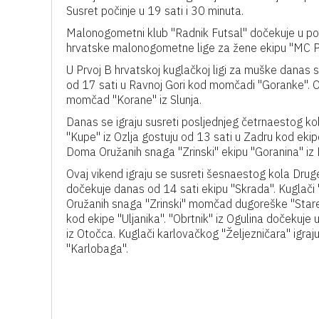
Susret počinje u 19 sati i 30 minuta.
Malonogometni klub "Radnik Futsal" dočekuje u po
hrvatske malonogometne lige za žene ekipu "MC Plu
U Prvoj B hrvatskoj kuglačkoj ligi za muške danas s
od 17 sati u Ravnoj Gori kod momčadi "Goranke". Og
momčad "Korane" iz Slunja.
Danas se igraju susreti posljednjeg četrnaestog k
"Kupe" iz Ozlja gostuju od 13 sati u Zadru kod eki
Doma Oružanih snaga "Zrinski" ekipu "Goranina" iz 
Ovaj vikend igraju se susreti šesnaestog kola Drug
dočekuje danas od 14 sati ekipu "Skrada". Kuglač
Oružanih snaga "Zrinski" momčad dugoreške "Stare hi
kod ekipe "Uljanika". "Obrtnik" iz Ogulina dočekuje
iz Otočca. Kuglači karlovačkog "Željezničara" igraj
"Karlobaga".