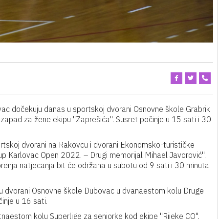
ac dočekuju danas u sportskoj dvorani Osnovne škole Grabrik
apad za žene ekipu "Zaprešića". Susret počinje u 15 sati i 30
portskoj dvorani na Rakovcu i dvorani Ekonomsko-turističke
kup Karlovac Open 2022. – Drugi memorijal Mihael Javorović".
orenja natjecanja bit će održana u subotu od 9 sati i 30 minuta
 u dvorani Osnovne škole Dubovac u dvanaestom kolu Druge
nje u 16 sati.
tnaestom kolu Superlige za seniorke kod ekipe "Rijeke CO".