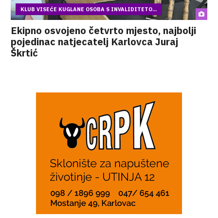
KLUB VISEĆE KUGLANE OSOBA S INVALIDITETO...
Ekipno osvojeno četvrto mjesto, najbolji
pojedinac natjecatelj Karlovca Juraj
Škrtić