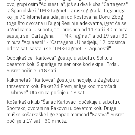
ovoj grupi osim "Aquaestila", još su dva kluba "Cartagena"
iz Španjolske i "TMK-Tagmet" iz ruskog grada Taganroga,
koji je 70 kilometara udaljen od Rostova na Donu. Zbog
toga što dvorana u Dugoj Resi nije adekvatna, igrat će se
u Vodicama. U subotu, 11. prosinca od 11 sati i 30 minuta
sastaju se "Cartagena" - "TMK-Tagmet", a od 19 sati i 30
minuta "Aquaestil" - "Cartagena". U nedjelju, 12. prosinca
od 17 sati sastaju se "TMK-Tagmet" - "Aquaestil".
Odbojkašice "Karlovca" gostuju u subotu u Splitu u
desetom kolu Superlige za seniorke kod ekipe "Brda".
Susret počinje u 18 sati.
Rukometaši "Karlovca" gostuju u nedjelju u Zagrebu u
trinaestom kolu Paket24 Premijer lige kod momčadi
"Dubrave". Utakmica počinje u 18 sati.
Košarkaški klub "Šanac Karlovac" dočekuje u subotu u
Sportskoj dvorani na Rakovcu u devetom kolu Druge
muške košarkaške lige zapad momčad "Kastva". Susret
počinje u 17 sati i 30 minuta.