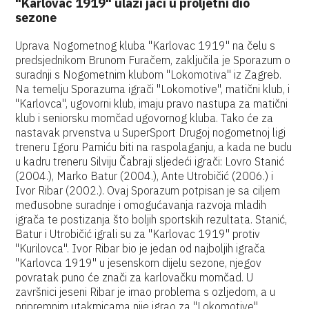
"Karlovac 1919" ulazi jači u proljetni dio
sezone
Uprava Nogometnog kluba "Karlovac 1919" na čelu s
predsjednikom Brunom Furačem, zaključila je Sporazum o
suradnji s Nogometnim klubom "Lokomotiva" iz Zagreb.
Na temelju Sporazuma igrači "Lokomotive", matični klub, i
"Karlovca", ugovorni klub, imaju pravo nastupa za matični
klub i seniorsku momčad ugovornog kluba. Tako će za
nastavak prvenstva u SuperSport Drugoj nogometnoj ligi
treneru Igoru Pamiću biti na raspolaganju, a kada ne budu
u kadru treneru Silviju Čabraji sljedeći igrači: Lovro Stanić
(2004.), Marko Batur (2004.), Ante Utrobičić (2006.) i
Ivor Ribar (2002.). Ovaj Sporazum potpisan je sa ciljem
međusobne suradnje i omogućavanja razvoja mladih
igrača te postizanja što boljih sportskih rezultata. Stanić,
Batur i Utrobičić igrali su za "Karlovac 1919" protiv
"Kurilovca". Ivor Ribar bio je jedan od najboljih igrača
"Karlovca 1919" u jesenskom dijelu sezone, njegov
povratak puno će znači za karlovačku momčad. U
završnici jeseni Ribar je imao problema s ozljedom, a u
pripremnim utakmicama nije igrao za "Lokomotive".