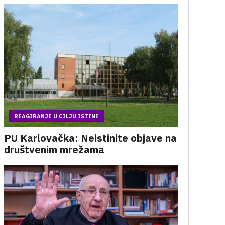
REAGIRANJE U CILJU ISTINE
PU Karlovačka: Neistinite objave na
društvenim mrežama