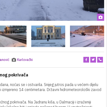
vanović
Karlovački
žnog pokrivača
na, noćas se i ostvarila. Snijeg jutros pada u većem dijelu
ati izmjereno 14 centimetara. Državni hidrometeorološki zavod
žnog pokrivača. Na Jadranu kiša, u Dalmaciji i izraženiji