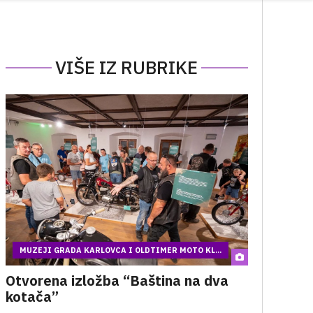
VIŠE IZ RUBRIKE
MUZEJI GRADA KARLOVCA I OLDTIMER MOTO KL...
Otvorena izložba “Baština na dva
kotača”