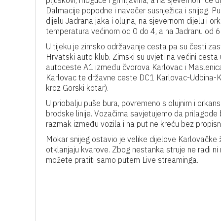
pljuskovi, moguće i grmljavina, a na sjevernom će di
Dalmacije popodne i navečer susnježica i snijeg. Pu
dijelu Jadrana jaka i olujna, na sjevernom dijelu i 
temperatura većinom od 0 do 4, a na Jadranu od 6 
U tijeku je zimsko održavanje cesta pa su česti zast
Hrvatski auto klub. Zimski su uvjeti na većini cesta 
autoceste A1 između čvorova Karlovac i Maslenica
Karlovac te državne ceste DC1 Karlovac-Udbina-Kn
kroz Gorski kotar).
U priobalju puše bura, povremeno s olujnim i orkan
brodske linije. Vozačima savjetujemo da prilagode 
razmak između vozila i na put ne kreću bez propis
Mokar snijeg ostavio je velike dijelove Karlovačke 
otklanjaju kvarove. Zbog nestanka struje ne radi n
možete pratiti samo putem Live streaminga.