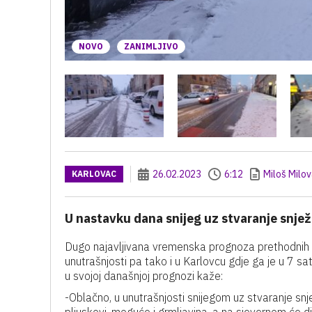
NOVO
ZANIMLJIVO
26.02.2023
6:12
Miloš Milo
KARLOVAC
U nastavku dana snijeg uz stvaranje snje
Dugo najavljivana vremenska prognoza prethodnih da
unutrašnjosti pa tako i u Karlovcu gdje ga je u 7 s
u svojoj današnjoj prognozi kaže:
-Oblačno, u unutrašnjosti snijegom uz stvaranje snje