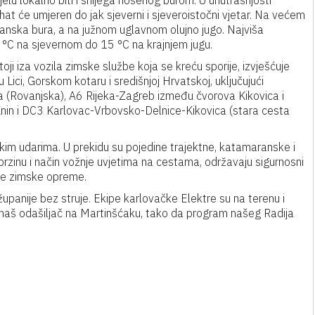
jelu lokalno biti i snijega nošenog burom. U unutrašnjosti
hat će umjeren do jak sjeverni i sjeveroistočni vjetar. Na većem
orkanska bura, a na južnom uglavnom olujno jugo. Najviša
°C na sjevernom do 15 °C na krajnjem jugu.
oji iza vozila zimske službe koja se kreću sporije, izvješćuje
u Lici, Gorskom kotaru i središnjoj Hrvatskoj, uključujući
 (Rovanjska), A6 Rijeka-Zagreb između čvorova Kikovica i
in i DC3 Karlovac-Vrbovsko-Delnice-Kikovica (stara cesta
skim udarima. U prekidu su pojedine trajektne, katamaranske i
brzinu i način vožnje uvjetima na cestama, održavaju sigurnosni
ne zimske opreme.
županije bez struje. Ekipe karlovačke Elektre su na terenu i
i naš odašiljač na Martinšćaku, tako da program našeg Radija