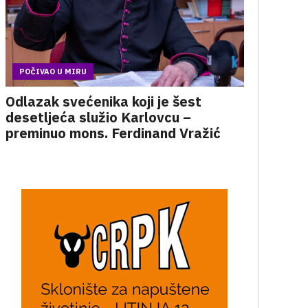
POČIVAO U MIRU
Odlazak svećenika koji je šest
desetljeća služio Karlovcu –
preminuo mons. Ferdinand Vražić