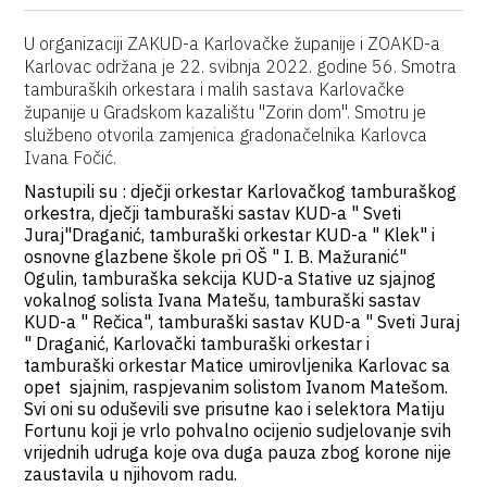
U organizaciji ZAKUD-a Karlovačke županije i ZOAKD-a
Karlovac održana je 22. svibnja 2022. godine 56. Smotra
tamburaških orkestara i malih sastava Karlovačke
županije u Gradskom kazalištu "Zorin dom". Smotru je
službeno otvorila zamjenica gradonačelnika Karlovca
Ivana Fočić.
Nastupili su : dječji orkestar Karlovačkog tamburaškog
orkestra, dječji tamburaški sastav KUD-a " Sveti
Juraj"Draganić, tamburaški orkestar KUD-a " Klek" i
osnovne glazbene škole pri OŠ " I. B. Mažuranić"
Ogulin, tamburaška sekcija KUD-a Stative uz sjajnog
vokalnog solista Ivana Matešu, tamburaški sastav
KUD-a " Rečica", tamburaški sastav KUD-a " Sveti Juraj
" Draganić, Karlovački tamburaški orkestar i
tamburaški orkestar Matice umirovljenika Karlovac sa
opet sjajnim, raspjevanim solistom Ivanom Matešom.
Svi oni su oduševili sve prisutne kao i selektora Matiju
Fortunu koji je vrlo pohvalno ocijenio sudjelovanje svih
vrijednih udruga koje ova duga pauza zbog korone nije
zaustavila u njihovom radu.