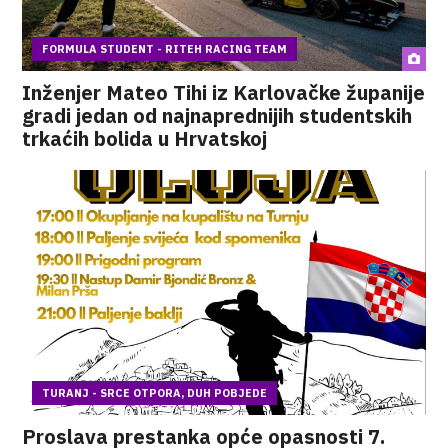
FORMULA STUDENT - RITEH RACING TEAM
Inženjer Mateo Tihi iz Karlovačke županije
gradi jedan od najnaprednijih studentskih
trkaćih bolida u Hrvatskoj
TURANJ - SRCE OTPORA, DUH POBJEDE
Proslava prestanka opće opasnosti 7.