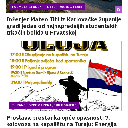
FORMULA STUDENT - RITEH RACING TEAM
Inženjer Mateo Tihi iz Karlovačke županije
gradi jedan od najnaprednijih studentskih
trkaćih bolida u Hrvatskoj
TURANJ - SRCE OTPORA, DUH POBJEDE
Proslava prestanka opće opasnosti 7.
kolovoza na kupalištu na Turnju: Energija