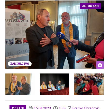
ALPINIZAM
ZANIMLJIVO
15.04.2023
4:38
Branko Obradović
MOZAIK