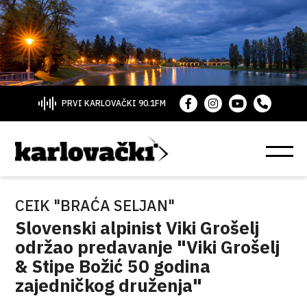
PRVI KARLOVAČKI 90.1FM
CEIK "BRAĆA SELJAN"
Slovenski alpinist Viki Grošelj
održao predavanje "Viki Grošelj
& Stipe Božić 50 godina
zajedničkog druženja"