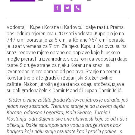
Vodostaji i Kupe i Korane u Karlovcu i dalje rastu. Prema
posljednjim mjerenjima u 10 sati vodostaj Kupe bio je na
747 cm i porasla je za 5 cm, a Korane 754 cm i porasla
je u sat vremena za 7 cm. Za rijeku Kupu u Karlovcu su na
snazi redovne mjere obrane od poplave koje bi uskoro
mogle prerasti u izvanredne, s obzirom da vodostaj i dalje
raste. S druge strane za rijeku Koranu na snazi su
izvanredne mjere obrane od poplava. Stanje na terenu
konstantno prate gradski i županijski Stožer civilne
zaštite. Nakon jutrošnjeg sastanka obaju stožera, izjave
su dali gradonačelnik Damir Mandić i župan Damir Jelić.
-
Stožer civilne zaštite grada Karlovca jutros je odradio još
jedan svoj sastanak. Trenutno stanje je da u ovom dijelu
Korane, odnosno Logorišta, Male Švarče, Turnja i
Mostanja odrađujemo sve one aktivnosti koje se od nas i
očekuju. Dakle ispumpavamo vodu s druge strane box
barijera koje daju svoje rezultate kao i prošle godine s