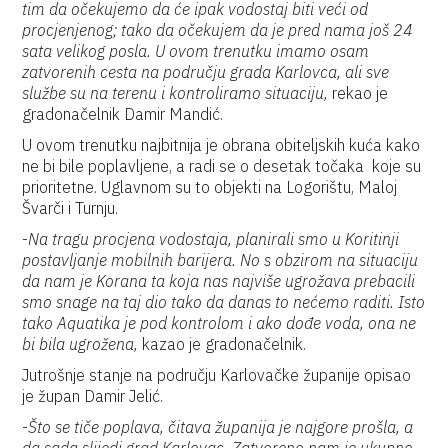
tim da očekujemo da će ipak vodostaj biti veći od
procjenjenog; tako da očekujem da je pred nama još 24
sata velikog posla. U ovom trenutku imamo osam
zatvorenih cesta na području grada Karlovca, ali sve
službe su na terenu i kontroliramo situaciju,
rekao je
gradonačelnik Damir Mandić.
U ovom trenutku najbitnija je obrana obiteljskih kuća kako
ne bi bile poplavljene, a radi se o desetak točaka koje su
prioritetne. Uglavnom su to objekti na Logorištu, Maloj
Švarči i Turnju.
-
Na tragu procjena vodostaja, planirali smo u Koritinji
postavljanje mobilnih barijera. No s obzirom na situaciju
da nam je Korana ta koja nas najviše ugrožava prebacili
smo snage na taj dio tako da danas to nećemo raditi. Isto
tako Aquatika je pod kontrolom i ako dođe voda, ona ne
bi bila ugrožena,
kazao je gradonačelnik.
Jutrošnje stanje na području Karlovačke županije opisao
je župan Damir Jelić.
-
Što se tiče poplava, čitava županija je najgore prošla, a