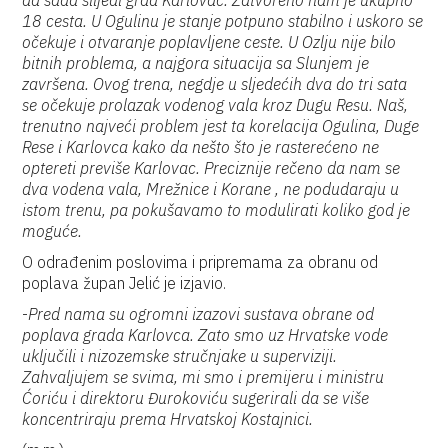
da sada slijedi grad Karlovac. Zatvoreno nam je ukupno
18 cesta. U Ogulinu je stanje potpuno stabilno i uskoro se
očekuje i otvaranje poplavljene ceste. U Ozlju nije bilo
bitnih problema, a najgora situacija sa Slunjem je
završena. Ovog trena, negdje u sljedećih dva do tri sata
se očekuje prolazak vodenog vala kroz Dugu Resu. Naš,
trenutno najveći problem jest ta korelacija Ogulina, Duge
Rese i Karlovca kako da nešto što je rasterećeno ne
optereti previše Karlovac. Preciznije rečeno da nam se
dva vodena vala, Mrežnice i Korane , ne podudaraju u
istom trenu, pa pokušavamo to modulirati koliko god je
moguće.
O odrađenim poslovima i pripremama za obranu od
poplava župan Jelić je izjavio.
-
Pred nama su ogromni izazovi sustava obrane od
poplava grada Karlovca. Zato smo uz Hrvatske vode
uključili i nizozemske stručnjake u superviziji.
Zahvaljujem se svima, mi smo i premijeru i ministru
Ćoriću i direktoru Đurokoviću sugerirali da se više
koncentriraju prema Hrvatskoj Kostajnici.