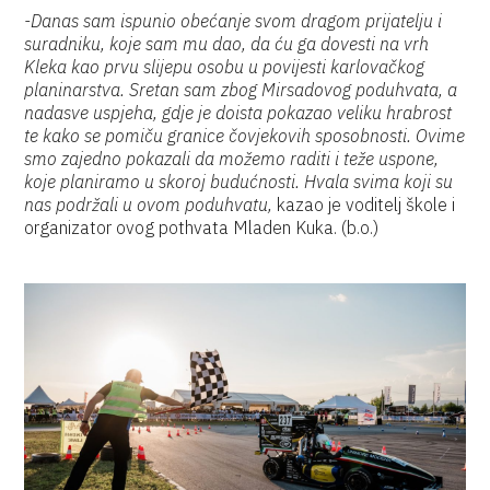
-Danas sam ispunio obećanje svom dragom prijatelju i
suradniku, koje sam mu dao, da ću ga dovesti na vrh
Kleka kao prvu slijepu osobu u povijesti karlovačkog
planinarstva. Sretan sam zbog Mirsadovog poduhvata, a
nadasve uspjeha, gdje je doista pokazao veliku hrabrost
te kako se pomiču granice čovjekovih sposobnosti. Ovime
smo zajedno pokazali da možemo raditi i teže uspone,
koje planiramo u skoroj budućnosti. Hvala svima koji su
nas podržali u ovom poduhvatu,
kazao je voditelj škole i
organizator ovog pothvata Mladen Kuka. (b.o.)