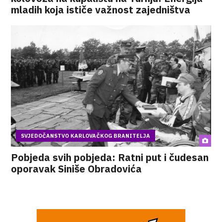
mladih koja ističe važnost zajedništva
SVJEDOČANSTVO KARLOVAČKOG BRANITELJA
Pobjeda svih pobjeda: Ratni put i čudesan
oporavak Siniše Obradovića