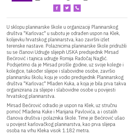
U sklopu planinarske škole u organizaciji Planinarskog
društva "Karlovac" u subotu je odrađen uspon na Klek,
kolijevku hrvatskog planinarstva, kao završni izlet
terenske nastave. Polaznicima planinarske škole pridružili
su se članovi Udruge slijepih USKA predsjednik Mirsad
Bećirović i tajnica udruge Romija Radočaj Naglić.
Podsjetimo da je Mirsad prošle godine, uz svoje kolege i
kolegice, također slijepe i slabovidne osobe, završio
planinarsku školu, koju je vodio predsjednik Planinarskog
društva "Karlovac" Mladen Kuka, a koja je bila prva takva
organizirana za slijepe i slabovidne osobe u povijesti
hrvatskog planinarstva.
Mirsad Bećirović odradio je uspon na Klek, uz stručnu
pomoć Mladena Kuke i Marijana Pavlovića, a i ostalih
članova društva i polaznika škole. Time je Bećirović ušao
u povijest karlovačkog planinarstva, kao prva slijepa
osoba na vrhu Kleka visok 1.182 metra.