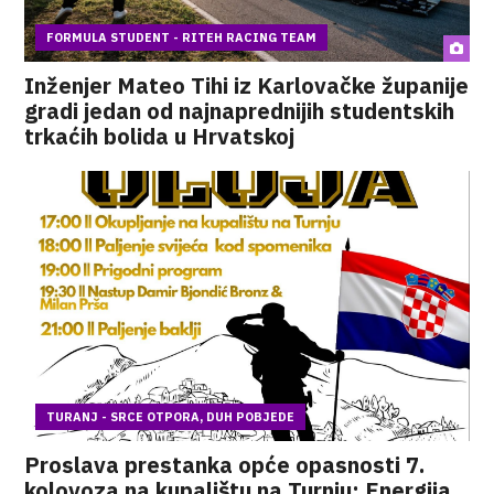
FORMULA STUDENT - RITEH RACING TEAM
Inženjer Mateo Tihi iz Karlovačke županije
gradi jedan od najnaprednijih studentskih
trkaćih bolida u Hrvatskoj
TURANJ - SRCE OTPORA, DUH POBJEDE
Proslava prestanka opće opasnosti 7.
kolovoza na kupalištu na Turnju: Energija