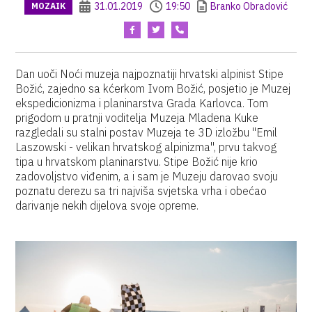
31.01.2019
19:50
Branko Obradović
MOZAIK
Dan uoči Noći muzeja najpoznatiji hrvatski alpinist Stipe
Božić, zajedno sa kćerkom Ivom Božić, posjetio je Muzej
ekspedicionizma i planinarstva Grada Karlovca. Tom
prigodom u pratnji voditelja Muzeja Mladena Kuke
razgledali su stalni postav Muzeja te 3D izložbu "Emil
Laszowski - velikan hrvatskog alpinizma", prvu takvog
tipa u hrvatskom planinarstvu. Stipe Božić nije krio
zadovoljstvo viđenim, a i sam je Muzeju darovao svoju
poznatu derezu sa tri najviša svjetska vrha i obećao
darivanje nekih dijelova svoje opreme.