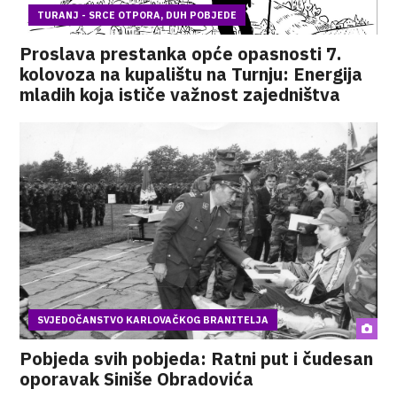
TURANJ - SRCE OTPORA, DUH POBJEDE
Proslava prestanka opće opasnosti 7.
kolovoza na kupalištu na Turnju: Energija
mladih koja ističe važnost zajedništva
SVJEDOČANSTVO KARLOVAČKOG BRANITELJA
Pobjeda svih pobjeda: Ratni put i čudesan
oporavak Siniše Obradovića