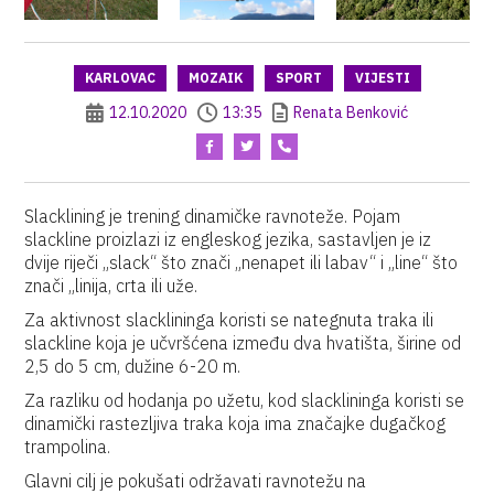
KARLOVAC
MOZAIK
SPORT
VIJESTI
12.10.2020
13:35
Renata Benković
Slacklining je trening dinamičke ravnoteže. Pojam
slackline proizlazi iz engleskog jezika, sastavljen je iz
dvije riječi „slack“ što znači „nenapet ili labav“ i „line“ što
znači „linija, crta ili uže.
Za aktivnost slacklininga koristi se nategnuta traka ili
slackline koja je učvršćena između dva hvatišta, širine od
2,5 do 5 cm, dužine 6-20 m.
Za razliku od hodanja po užetu, kod slacklininga koristi se
dinamički rastezljiva traka koja ima značajke dugačkog
trampolina.
Glavni cilj je pokušati održavati ravnotežu na