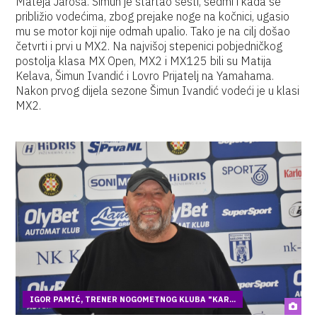
Mateja Jaroša. Šimun je startao šesti, sedmi i kada se
približio vodećima, zbog prejake noge na kočnici, ugasio
mu se motor koji nije odmah upalio. Tako je na cilj došao
četvrti i prvi u MX2. Na najvišoj stepenici pobjedničkog
postolja klasa MX Open, MX2 i MX125 bili su Matija
Kelava, Šimun Ivandić i Lovro Prijatelj na Yamahama.
Nakon prvog dijela sezone Šimun Ivandić vodeći je u klasi
MX2.
IGOR PAMIĆ, TRENER NOGOMETNOG KLUBA "KAR...