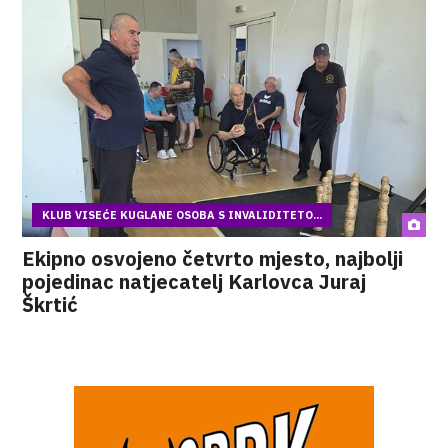
KLUB VISEĆE KUGLANE OSOBA S INVALIDITETO...
Ekipno osvojeno četvrto mjesto, najbolji
pojedinac natjecatelj Karlovca Juraj
Škrtić