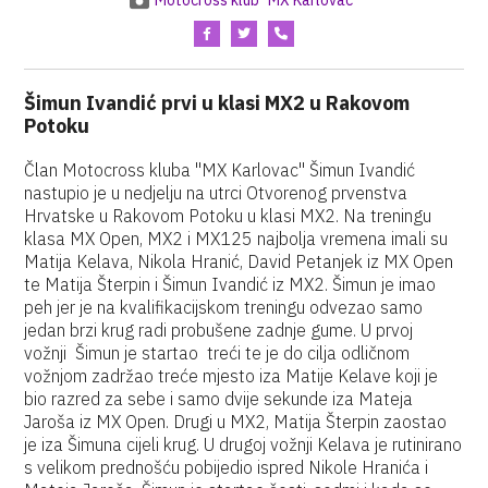
Motocross klub "MX Karlovac"
Šimun Ivandić prvi u klasi MX2 u Rakovom
Potoku
Član Motocross kluba "MX Karlovac" Šimun Ivandić
nastupio je u nedjelju na utrci Otvorenog prvenstva
Hrvatske u Rakovom Potoku u klasi MX2. Na treningu
klasa MX Open, MX2 i MX125 najbolja vremena imali su
Matija Kelava, Nikola Hranić, David Petanjek iz MX Open
te Matija Šterpin i Šimun Ivandić iz MX2. Šimun je imao
peh jer je na kvalifikacijskom treningu odvezao samo
jedan brzi krug radi probušene zadnje gume. U prvoj
vožnji Šimun je startao treći te je do cilja odličnom
vožnjom zadržao treće mjesto iza Matije Kelave koji je
bio razred za sebe i samo dvije sekunde iza Mateja
Jaroša iz MX Open. Drugi u MX2, Matija Šterpin zaostao
je iza Šimuna cijeli krug. U drugoj vožnji Kelava je rutinirano
s velikom prednošću pobijedio ispred Nikole Hranića i