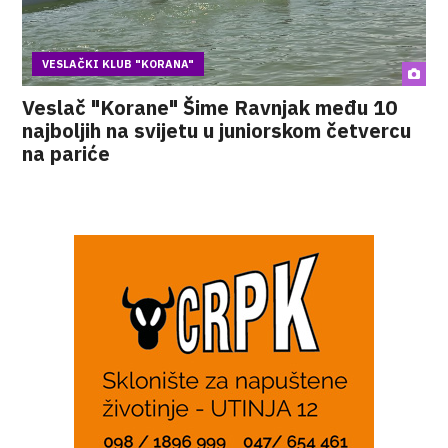
VESLAČKI KLUB "KORANA"
Veslač "Korane" Šime Ravnjak među 10
najboljih na svijetu u juniorskom četvercu
na pariće