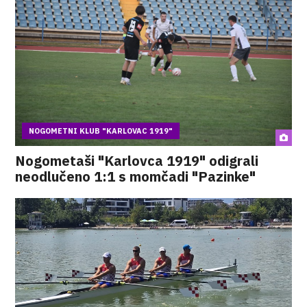
NOGOMETNI KLUB "KARLOVAC 1919"
Nogometaši "Karlovca 1919" odigrali
neodlučeno 1:1 s momčadi "Pazinke"