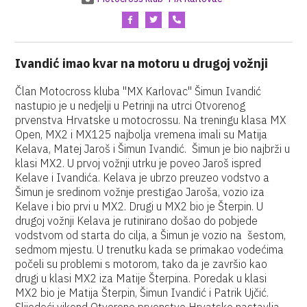
Ivandić imao kvar na motoru u drugoj vožnji
Član Motocross kluba "MX Karlovac" Šimun Ivandić
nastupio je u nedjelji u Petrinji na utrci Otvorenog
prvenstva Hrvatske u motocrossu. Na treningu klasa MX
Open, MX2 i MX125 najbolja vremena imali su Matija
Kelava, Matej Jaroš i Šimun Ivandić. Šimun je bio najbrži u
klasi MX2. U prvoj vožnji utrku je poveo Jaroš ispred
Kelave i Ivandića. Kelava je ubrzo preuzeo vodstvo a
Šimun je sredinom vožnje prestigao Jaroša, vozio iza
Kelave i bio prvi u MX2. Drugi u MX2 bio je Šterpin. U
drugoj vožnji Kelava je rutinirano došao do pobjede
vodstvom od starta do cilja, a Šimun je vozio na šestom,
sedmom mjestu. U trenutku kada se primakao vodećima
počeli su problemi s motorom, tako da je završio kao
drugi u klasi MX2 iza Matije Šterpina. Poredak u klasi
MX2 bio je Matija Šterpin, Šimun Ivandić i Patrik Ujčić.