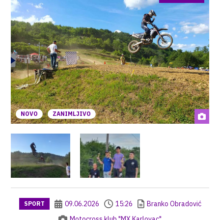
NOVO
ZANIMLJIVO
09.06.2026
15:26
Branko Obradović
SPORT
Motocross klub "MX Karlovac"