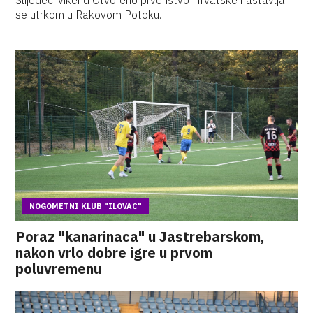
Slijedeći vikend Otvoreno prvenstvo Hrvatske nastavlja
se utrkom u Rakovom Potoku.
NOGOMETNI KLUB "ILOVAC"
Poraz "kanarinaca" u Jastrebarskom,
nakon vrlo dobre igre u prvom
poluvremenu