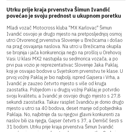
Utrku prije kraja prvenstva Šimun Ivandić
povećao je svoju prednost u ukupnom poretku
Mladi vozač Motocross kluba "MX Karlovac" Šimun
Ivandić osvojio je drugo mjesto na pretposljednjoj osmoj
utrci Otvorenog prvenstva Slovenije u Brežicama i došao
na prag osvajanja naslova. Na utrci u Brežicama okupila
se brojnija i jača konkurencija nego na prošloj u Orehovoj
Vasi. U klasi MX2 nastupila su sedmorica vozača, a po
prvi pua vozio je reprezentativac Slovenije Jaka Paklaj,
koji je osvajao bodove u Svjetskom prvenstvu te klase. U
prvoj vožnji Paklaj je bio najbolji, ispred Gajsera i Vrha, a
Ivandić je zauzeo četvrto mjesto s više od kruga
zaostatka. Pobjedom i u drugoj vožnji Paklaj je potvrdio
svoju kvalitetu, a Ivandić je osvojio drugo mjesto s 27,8
sekundi zaostatka. Takav rasplet Ivandiću je donio drugo
mjesto u utrci sa 40 bodova, deset manje od pobjednika
Paklaja. No, najbitnije da su njegovi glavni konkurenti za
naslov bili iza njega, Gajser četvrti s 37, a Demšič šesti s
31 bodom. Utrku prije kraja prvenstva Šimun Ivandić