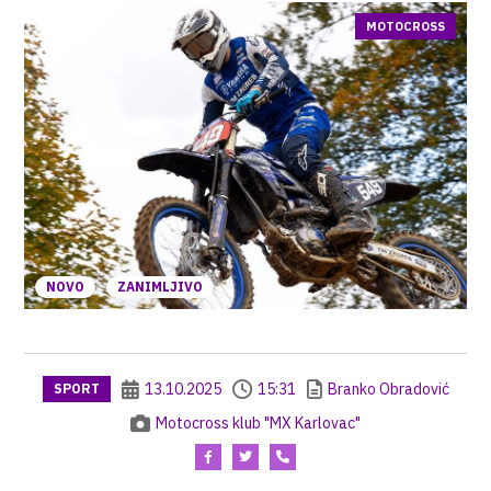
MOTOCROSS
NOVO
ZANIMLJIVO
13.10.2025
15:31
Branko Obradović
SPORT
Motocross klub "MX Karlovac"