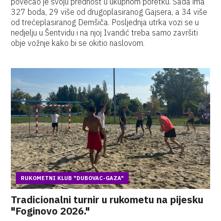
povećao je svoju prednost u ukupnom poretku. Sada ima
327 boda, 29 više od drugoplasiranog Gajsera, a 34 više
od trećeplasiranog Demšiča. Posljednja utrka vozi se u
nedjelju u Šentvidu i na njoj Ivandić treba samo završiti
obje vožnje kako bi se okitio naslovom.
RUKOMETNI KLUB "DUBOVAC-GAZA"
Tradicionalni turnir u rukometu na pijesku
"Foginovo 2026."