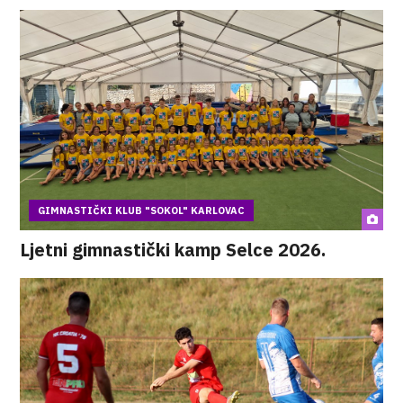
GIMNASTIČKI KLUB "SOKOL" KARLOVAC
Ljetni gimnastički kamp Selce 2026.