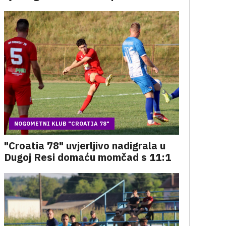
NOGOMETNI KLUB "CROATIA 78"
"Croatia 78" uvjerljivo nadigrala u
Dugoj Resi domaću momčad s 11:1