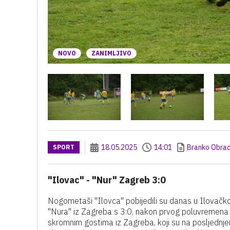
NOVO
ZANIMLJIVO
18.05.2025
14:01
Branko Obrad
SPORT
"Ilovac" - "Nur" Zagreb 3:0
Nogometaši "Ilovca" pobijedili su danas u Ilovačk
"Nura" iz Zagreba s 3:0, nakon prvog poluvremena bi
skromnim gostima iz Zagreba, koji su na posljednje