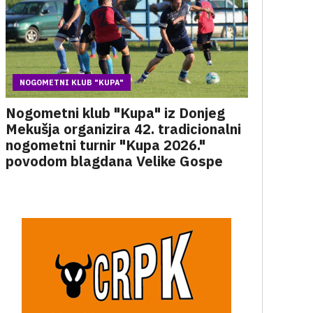
NOGOMETNI KLUB "KUPA"
Nogometni klub "Kupa" iz Donjeg
Mekušja organizira 42. tradicionalni
nogometni turnir "Kupa 2026."
povodom blagdana Velike Gospe