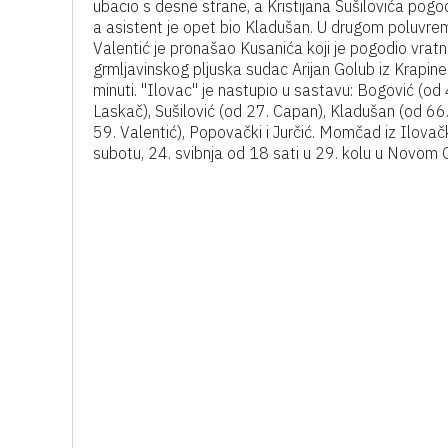
ubacio s desne strane, a Kristijana Sušilovića pogo
a asistent je opet bio Kladušan. U drugom poluvrem
Valentić je pronašao Kusanića koji je pogodio vratn
grmljavinskog pljuska sudac Arijan Golub iz Krapin
minuti. "Ilovac" je nastupio u sastavu: Bogović (od 4
Laskač), Sušilović (od 27. Capan), Kladušan (od 66.
59. Valentić), Popovački i Jurčić. Momčad iz Ilova
subotu, 24. svibnja od 18 sati u 29. kolu u Novo