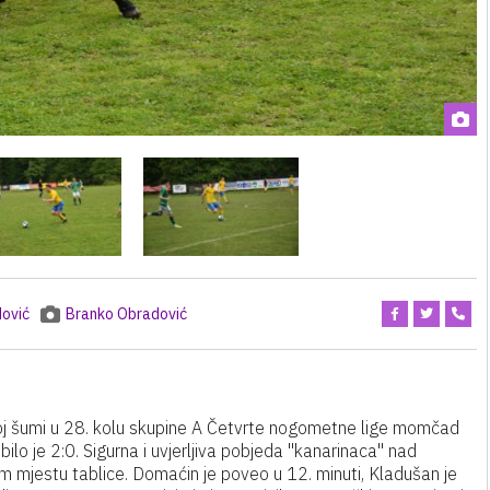
ović
Branko Obradović
oj šumi u 28. kolu skupine A Četvrte nogometne lige momčad
lo je 2:0. Sigurna i uvjerljiva pobjeda "kanarinaca" nad
m mjestu tablice. Domaćin je poveo u 12. minuti, Kladušan je