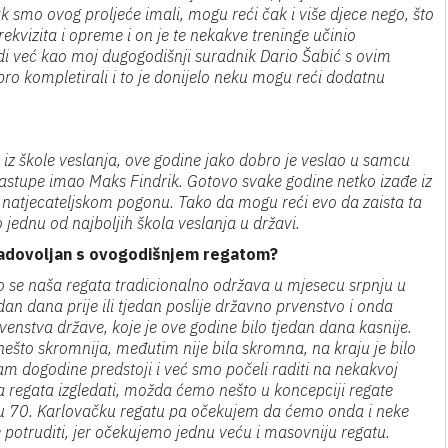
 smo ovog proljeće imali, mogu reći čak i više djece nego, što
 rekvizita i opreme i on je te nekakve treninge učinio
adi već kao moj dugogodišnji suradnik Dario Šabić s ovim
o kompletirali i to je donijelo neku mogu reći dodatnu
iz škole veslanja, ove godine jako dobro je veslao u samcu
astupe imao Maks Findrik. Gotovo svake godine netko izađe iz
natjecateljskom pogonu. Tako da mogu reći evo da zaista ta
jednu od najboljih škola veslanja u državi.
i zadovoljan s ovogodišnjem regatom?
o se naša regata tradicionalno održava u mjesecu srpnju u
dan dana prije ili tjedan poslije državno prvenstvo i onda
venstva države, koje je ove godine bilo tjedan dana kasnije.
nešto skromnija, međutim nije bila skromna, na kraju je bilo
am dogodine predstoji i već smo počeli raditi na nekakvoj
a regata izgledati, možda ćemo nešto u koncepciji regate
rnu 70. Karlovačku regatu pa očekujem da ćemo onda i neke
e potruditi, jer očekujemo jednu veću i masovniju regatu.