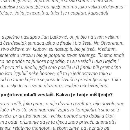
e tako dogovorili, zapravo mu je služila samo za nekakva
ecateljsku sezonu gdje od njega imamo jako velika očekivanja i
ekuje. Volja je neupitna, talent je neupitan, kapaciteti
o uspješno nastupao Jan Latković, on je bio na svim velikim
d četrdesetak samaca ušao u finale i bio šesti. Na Otvorenom
vo države, svi klubovi su nastupili, bio je treći. Međutim,
enteralnu virozu i bio je potpuno izvan treninga. Tu smo imali
a na pariće za juniore pogodilo, tu su veslali Luka Hajdin i
i prva tri u finalu, gdje smo poslije u B finalu bili premoćno
o isto izgubili neke bodove, ali to je jednostavno tako u
nekad i o tome koje će se posade izvući u prednatjecanju. Tako
o, u sljedeću sezonu ulazimo s velikim očekivanjima.
, pogotovo mlađi veslači. Kakvo je tvoje mišljenje?
no radili, jako puno, a nije davalo rezultate, nije davalo one
eslače. Prvo što smo napravili zapravo kompletirali smo se u
vića, pridružio nam se i veliku pomoć smo dobili u školi
u odati priznanje da je tu djecu znao privući, animirati i
treninzi relativno monotoni tijekom zime, pa je znalo biti