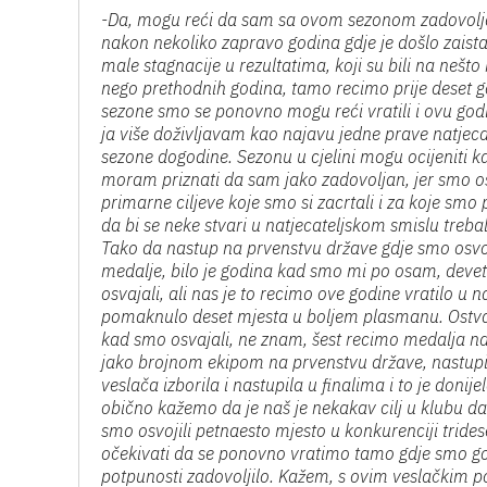
-Da, mogu reći da sam sa ovom sezonom zadovolj
nakon nekoliko zapravo godina gdje je došlo zaist
male stagnacije u rezultatima, koji su bili na nešto 
nego prethodnih godina, tamo recimo prije deset 
sezone smo se ponovno mogu reći vratili i ovu go
ja više doživljavam kao najavu jedne prave natjeca
sezone dogodine. Sezonu u cjelini mogu ocijeniti k
moram priznati da sam jako zadovoljan, jer smo os
primarne ciljeve koje smo si zacrtali i za koje smo 
da bi se neke stvari u natjecateljskom smislu trebal
Tako da nastup na prvenstvu države gdje smo osvoji
medalje, bilo je godina kad smo mi po osam, deve
osvajali, ali nas je to recimo ove godine vratilo
pomaknulo deset mjesta u boljem plasmanu. Ostva
kad smo osvajali, ne znam, šest recimo medalja na
jako brojnom ekipom na prvenstvu države, nastupili
veslača izborila i nastupila u finalima i to je do
obično kažemo da je naš je nekakav cilj u klubu d
smo osvojili petnaesto mjesto u konkurenciji trides
očekivati da se ponovno vratimo tamo gdje smo go
potpunosti zadovoljilo. Kažem, s ovim veslačkim 