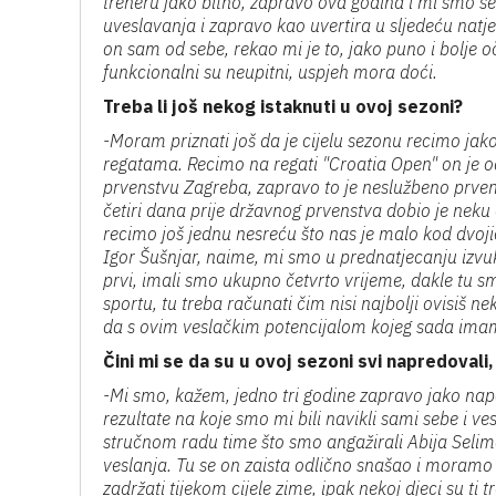
treneru jako bitno, zapravo ova godina i mi smo s
uveslavanja i zapravo kao uvertira u sljedeću natj
on sam od sebe, rekao mi je to, jako puno i bolje oč
funkcionalni su neupitni, uspjeh mora doći.
Treba li još nekog istaknuti u ovoj sezoni?
-Moram priznati još da je cijelu sezonu recimo jak
regatama. Recimo na regati "Croatia Open" on je o
prvenstvu Zagreba, zapravo to je neslužbeno prvenst
četiri dana prije državnog prvenstva dobio je neku 
recimo još jednu nesreću što nas je malo kod dvojic
Igor Šušnjar, naime, mi smo u prednatjecanju izvukl
prvi, imali smo ukupno četvrto vrijeme, dakle tu sm
sportu, tu treba računati čim nisi najbolji ovisiš 
da s ovim veslačkim potencijalom kojeg sada imam
Čini mi se da su u ovoj sezoni svi napredovali
-Mi smo, kažem, jedno tri godine zapravo jako napor
rezultate na koje smo mi bili navikli sami sebe i v
stručnom radu time što smo angažirali Abija Selimo
veslanja. Tu se on zaista odlično snašao i moramo m
zadržati tijekom cijele zime, ipak nekoj djeci su ti 