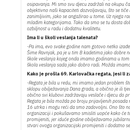
osipavanja. Mi smo svu djecu zadržali na okupu čak
objektivno naši kapaciteti dozvoljavaju, što se tiče
zanimljivim, jako se angažirao u tome. Uz njega r
mlađim kategorijama. Tako da smo se tu dosta dobr
ozbiljnost u radu i dodatnu kvalitetu.
Ima li u školi veslanja talenata?
-Pa ima, evo svake godine nam gotovo netko izađe 
Šime Ravnjak, pa je u tim B kadetima jako dobre n
škole veslanja kojeg onda imamo godinama u tom 
škola veslanja sada jako dobro radi. Možda imamo 
Kako je prošla 69. Karlovačka regata, jesi l
-Regata je bila u redu, mi imamo jedan problem št
sklopu obilježavanja Dana grada, a obično je ili tje
obično svi klubovi zadržavaju veslače i djecu do pr
Regata je bila možda po broju prijavljenih posada 
16 utrka i mogu reći da smo zadovoljni. Ono što n
organizaciji i pokušavamo smisliti uopće kako će t
promijeniti, jer iduće godine obilježavamo jubila
stvari ovoga organizacijski promijeniti i dodatno s