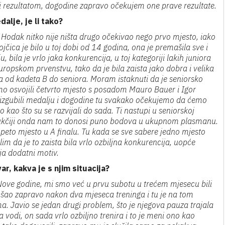
ati rezultatom, dogodine zapravo očekujem one prave rezultate.
lje, je li tako?
Hodak nitko nije ništa drugo očekivao nego prvo mjesto, iako
jčica je bilo u toj dobi od 14 godina, ona je premašila sve i
bila je vrlo jaka konkurencija, u toj kategoriji lakih juniora
uropskom prvenstvu, tako da je bila zaista jako dobra i velika
a od kadeta B do seniora. Moram istaknuti da je seniorsko
o osvojili četvrto mjesto s posadom Mauro Bauer i Igor
 izgubili medalju i dogodine tu svakako očekujemo da ćemo
ko kao što su se razvijali do sada. Ti nastupi u seniorskoj
t drukčiji onda nam to donosi puno bodova u ukupnom plasmanu.
 peto mjesto u A finalu. Tu kada se sve sabere jedno mjesto
im da je to zaista bila vrlo ozbiljna konkurencija, uopće
ja dodatni motiv.
var, kakva je s njim situacija?
Nove godine, mi smo već u prvu subotu u trećem mjesecu bili
ošao zapravo nakon dva mjeseca treninga i tu je na tom
. Javio se jedan drugi problem, što je njegova pauza trajala
a vodi, on sada vrlo ozbiljno trenira i to je meni ono kao