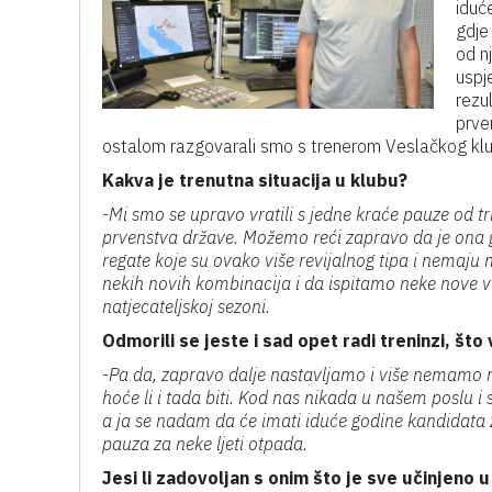
iduć
gdje 
od n
uspj
rezu
prve
ostalom razgovarali smo s trenerom Veslačkog kl
Kakva je trenutna situacija u klubu?
-Mi smo se upravo vratili s jedne kraće pauze od t
prvenstva države. Možemo reći zapravo da je ona gl
regate koje su ovako više revijalnog tipa i nemaju
nekih novih kombinacija i da ispitamo neke nove v
natjecateljskoj sezoni.
Odmorili se jeste i sad opet radi treninzi, što
-Pa da, zapravo dalje nastavljamo i više nemamo ni
hoće li i tada biti. Kod nas nikada u našem poslu i s
a ja se nadam da će imati iduće godine kandidata 
pauza za neke ljeti otpada.
Jesi li zadovoljan s onim što je sve učinjeno 