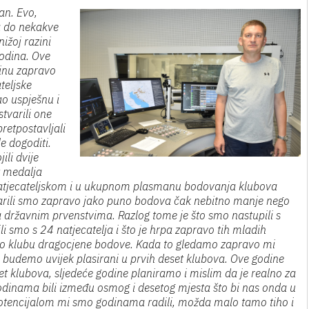
an. Evo,
a do nekakve
nižoj razini
godina. Ove
dinu zapravo
teljske
ao uspješnu i
tvarili one
pretpostavljali
e dogoditi.
li dvije
t medalja
 u natjecateljskom i u ukupnom plasmanu bodovanja klubova
rili smo zapravo jako puno bodova čak nebitno manje nego
 državnim prvenstvima. Razlog tome je što smo nastupili s
 smo s 24 natjecatelja i što je hrpa zapravo tih mladih
nijelo klubu dragocjene bodove. Kada to gledamo zapravo mi
a budemo uvijek plasirani u prvih deset klubova. Ove godine
et klubova, sljedeće godine planiramo i mislim da je realno za
dinama bili između osmog i desetog mjesta što bi nas onda u
potencijalom mi smo godinama radili, možda malo tamo tiho i