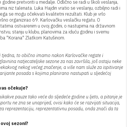
e godine pretvoriti u medalje. Odlično se radi u školi veslanja,
ima niz talenata. Luka Hajdin vratio se veslanju, ozbiljno radi i
jega se mogu očekivati kvalitetni rezultati. Klub je vrlo
ešno organizirao 69. Karlovačku veslačku regatu. O
ltatima ostvarenim u ovoj godini, o nastupima na državnom
nstvu, stanju u klubu, planovima za iduću godinu i svemu
uba "Korana" Zlatkom Katušinom.
ri tjedna, to obično imamo nakon Karlovačke regate i
avnina natjecateljske sezone za nas završila, još ostaju neke
 nekakvog nekog većeg značenje, a više nam služe za ispitivanje
arijante posada s kojima planirano nastupati u sljedećoj
 vas očekuje?
kakve pauze tako veće do sljedeće godine u ljeto, a pitanje je
portu ne zna se unaprijed, ovisi kako će se razvijati situacija,
za reprezentaciju, reprezentativnu posadu, onda znači da ta
u ovoj sezoni?