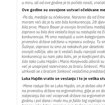
u miru, ali od ove godine je to počelo nositi, vrać
Ove godine su osvojene ustvari očekivane meda
-Pa da, medalje su očekivane. Naravno da od Eme 
moram reći da je tu isto bila konkurencija, 28 djevo
bila prva. Mauro Bauer je osvojio brončanu medalju, 
zapravo su bila dva veslača koja su nastupila na E
konkurencija. Mi smo nastupili u svim kategorijam
prvenstvo države održano u mjesecu svibnju. Tu sm
Šušnjar, zapravo tu smo za nekakvih par desetinki
osvojiti odličje, ako se ti veslači budu razvijali ova
konkurenciji su nam jako bitni, jer je koeficijen
Isto tako Luka Hajdin i Mario Konjevoda izborili su
već je unaprijed rezervirano za braću Sinković. Misl
utrkivati se s braćom Sinković veslačima predstavl
Luka Hajdin vratio se veslanju i to je velika st
-Mene raduje što se Luka Hajdin, on je došao oko 
na prvenstvu države na ergometrima, gdje je on d
natjecanju bio već viceprvak države na ergometrima
godinu i pol dana i malo mu je falilo tog osjećaja n