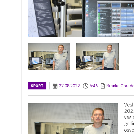
27.08.2022
6:46
Branko Obrado
SPORT
Vesl
2021
vesl
godi
osvoj