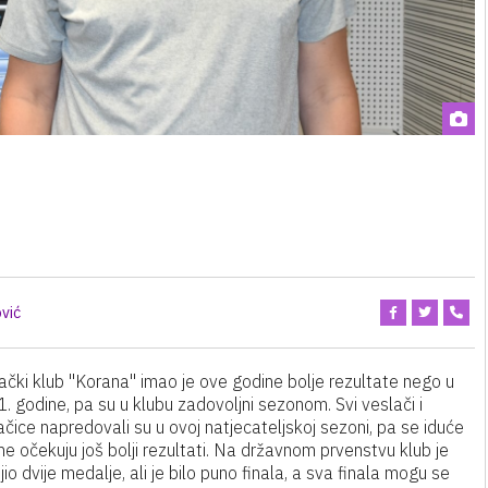
vić
ački klub "Korana" imao je ove godine bolje rezultate nego u
. godine, pa su u klubu zadovoljni sezonom. Svi veslači i
ačice napredovali su u ovoj natjecateljskoj sezoni, pa se iduće
ne očekuju još bolji rezultati. Na državnom prvenstvu klub je
io dvije medalje, ali je bilo puno finala, a sva finala mogu se