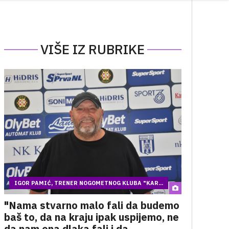
VIŠE IZ RUBRIKE
IGOR PAMIĆ, TRENER NOGOMETNOG KLUBA "KAR...
"Nama stvarno malo fali da budemo
baš to, da na kraju ipak uspijemo, ne
da nam ona dlaka fali i da