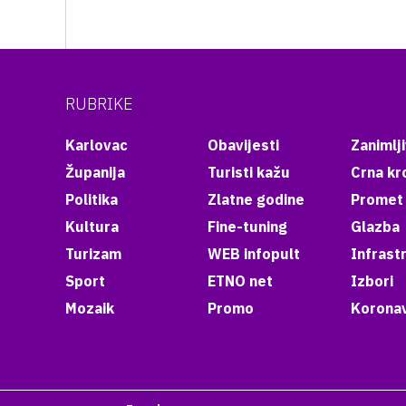
RUBRIKE
Karlovac
Obavijesti
Zanimlji
Županija
Turisti kažu
Crna kr
Politika
Zlatne godine
Promet
Kultura
Fine-tuning
Glazba
Turizam
WEB infopult
Infrast
Sport
ETNO net
Izbori
Mozaik
Promo
Koronav