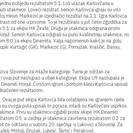
š jednu pobjedu rezultatom 5:1. Loš ulazak Karlovčana u
uti utakmice. Loveći rezultat, seniori Karlovca igraju su vrlo
j minuti Markezić je izjednačio rezultat na 1:1. Igra Karlovca
ast od one u prvome. To je rezultiralo s još četiri zgoditka za
 5:1 za ekipu HK Žirafe. Drugu je utakmica odigrana protiv
rjul. Seniori Karlovca odigrali su puno kvalitetniju utakmice, no
tom 8:0 za ekipu Dinamita. Valja napomenuti kako je na golu
pili: Kurtagić (GK), Markezić (G), Primužak, Kraščić, Banay,
va Slovenije za mlaže kategorije. Turnir je održan za
e i ovaj put nastupao u obije kategorije. Ekipa U9 nastupala je
Dinamiti Horjul. Čvrstom igrom i borbom klinci Karlovca upisali
ednačenim rezultatom.
 Ovaj je put ekipa Karlovca bila oslabljena ne igranjem cijele
o su ovoga puta upisali tri poraza, mladi su Karlovčani usprkos
takmice. Prvu su utakmicu izgubili protiv ekipe HK Dinamiti
ultatom 0:5, a zadnja je utakmica završena rezultatom 0:2 za
 će održano u subotu 20. siječnja. u Lukovici u Sloveniji. Za
delj-Metulj, Družak, Lukinić, Škrtić i Peraković.