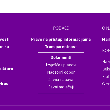
PODACI
O 
vosti
Pravo na pristup informacijama
Mar
onika
Transparentnost
KON
Dokumenti
Nazo
Izvješća i planovi
ruktura
Lajk
Nadzorni odbor
Prat
Javna nabava
irus
Gled
Javni natječaji