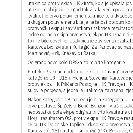
utakmica protiv ekipe HK Žirafe, koja je upisala jo
utakmicu obilježio je zgoditak Žirafa već u prvoj min
kvalitetno prvo poluvrijeme utakmice te u dvadeseto
u drugom poluvremenu bila je nažalost potpuni kontr
protivničku ekipu i završetkom utakmice rezultatom
jedne od jačih ekipa prvenstva, ekipe HK Dinamiti Ho
to nije bilo dovoljno. Utakmica je završena rezulta
Karlovca bio izvrstan Kurtagić. Za Karlovac su nastu
Martinović, Kirš, Knežević i Ratkaj.
Odigrano novo kolo DPS-a za mlađe kategorije
Proteklog vikenda održano je kolo Državnog prvenst
kategorije U9 i U15 u Horjulu, Slovenija. Karlovac j
protiv ekipa HK Piščanci Postojna, HK Prevoje i HK 
su dvije pobjede, a jedna je utakmica završena izj
Nakon kategorije U9, na redu je bila kategorija U15.
prve postave; Špigelski, Berić, Benzon i Vlašić. Iak
nedostatka pola ekipe odigrali tri vrlo kvalitetne u
Horjul rezultatom 0:2, protiv ekipe HK Prevoje rez
ekipu HK Dolenjske Toplice. Iduće kolo prvenstva bit
Karlovac (U15) nastupili su: Ružić (GK), Brozović, Gu