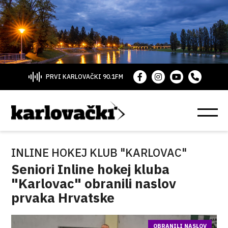
PRVI KARLOVAČKI 90.1FM
INLINE HOKEJ KLUB "KARLOVAC"
Seniori Inline hokej kluba
"Karlovac" obranili naslov
prvaka Hrvatske
OBRANILI NASLOV