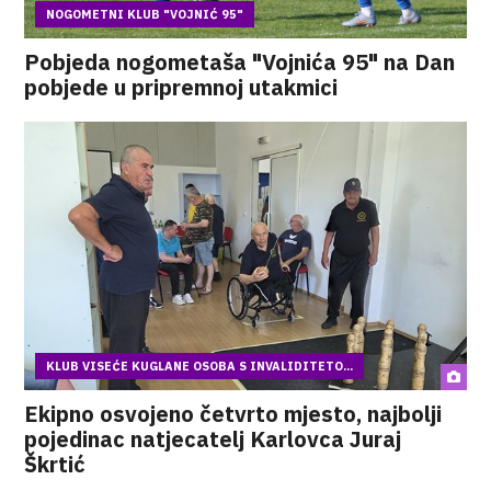
NOGOMETNI KLUB "VOJNIĆ 95"
Pobjeda nogometaša "Vojnića 95" na Dan
pobjede u pripremnoj utakmici
KLUB VISEĆE KUGLANE OSOBA S INVALIDITETO...
Ekipno osvojeno četvrto mjesto, najbolji
pojedinac natjecatelj Karlovca Juraj
Škrtić