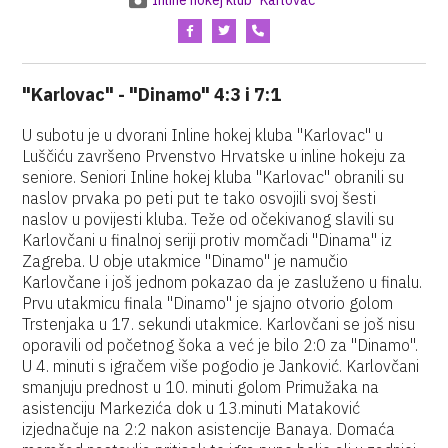
Inline hokej klub "Karlovac"
"Karlovac" - "Dinamo" 4:3 i 7:1
U subotu je u dvorani Inline hokej kluba "Karlovac" u
Luščiću završeno Prvenstvo Hrvatske u inline hokeju za
seniore. Seniori Inline hokej kluba "Karlovac" obranili su
naslov prvaka po peti put te tako osvojili svoj šesti
naslov u povijesti kluba. Teže od očekivanog slavili su
Karlovčani u finalnoj seriji protiv momčadi "Dinama" iz
Zagreba. U obje utakmice "Dinamo" je namučio
Karlovčane i još jednom pokazao da je zasluženo u finalu.
Prvu utakmicu finala "Dinamo" je sjajno otvorio golom
Trstenjaka u 17. sekundi utakmice. Karlovčani se još nisu
oporavili od početnog šoka a već je bilo 2:0 za "Dinamo".
U 4. minuti s igračem više pogodio je Janković. Karlovčani
smanjuju prednost u 10. minuti golom Primužaka na
asistenciju Markezića dok u 13.minuti Mataković
izjednačuje na 2:2 nakon asistencije Banaya. Domaća