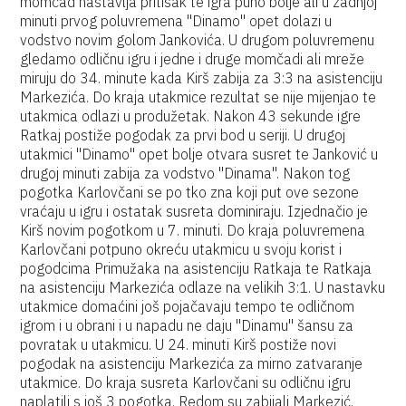
momčad nastavlja pritisak te igra puno bolje ali u zadnjoj
minuti prvog poluvremena "Dinamo" opet dolazi u
vodstvo novim golom Jankovića. U drugom poluvremenu
gledamo odličnu igru i jedne i druge momčadi ali mreže
miruju do 34. minute kada Kirš zabija za 3:3 na asistenciju
Markezića. Do kraja utakmice rezultat se nije mijenjao te
utakmica odlazi u produžetak. Nakon 43 sekunde igre
Ratkaj postiže pogodak za prvi bod u seriji. U drugoj
utakmici "Dinamo" opet bolje otvara susret te Janković u
drugoj minuti zabija za vodstvo "Dinama". Nakon tog
pogotka Karlovčani se po tko zna koji put ove sezone
vraćaju u igru i ostatak susreta dominiraju. Izjednačio je
Kirš novim pogotkom u 7. minuti. Do kraja poluvremena
Karlovčani potpuno okreću utakmicu u svoju korist i
pogodcima Primužaka na asistenciju Ratkaja te Ratkaja
na asistenciju Markezića odlaze na velikih 3:1. U nastavku
utakmice domaćini još pojačavaju tempo te odličnom
igrom i u obrani i u napadu ne daju "Dinamu" šansu za
povratak u utakmicu. U 24. minuti Kirš postiže novi
pogodak na asistenciju Markezića za mirno zatvaranje
utakmice. Do kraja susreta Karlovčani su odličnu igru
naplatili s još 3 pogotka. Redom su zabijali Markezić,