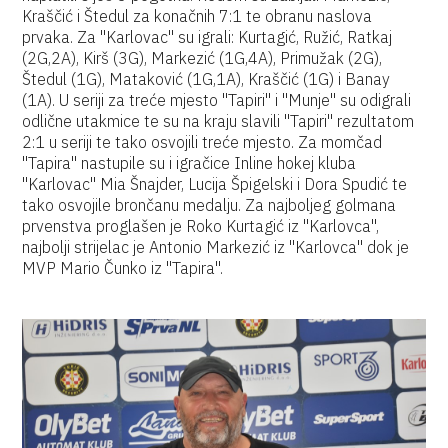
Kraščić i Štedul za konačnih 7:1 te obranu naslova
prvaka. Za "Karlovac" su igrali: Kurtagić, Ružić, Ratkaj
(2G,2A), Kirš (3G), Markezić (1G,4A), Primužak (2G),
Štedul (1G), Mataković (1G,1A), Kraščić (1G) i Banay
(1A). U seriji za treće mjesto "Tapiri" i "Munje" su odigrali
odlične utakmice te su na kraju slavili "Tapiri" rezultatom
2:1 u seriji te tako osvojili treće mjesto. Za momčad
"Tapira" nastupile su i igračice Inline hokej kluba
"Karlovac" Mia Šnajder, Lucija Špigelski i Dora Spudić te
tako osvojile brončanu medalju. Za najboljeg golmana
prvenstva proglašen je Roko Kurtagić iz "Karlovca",
najbolji strijelac je Antonio Markezić iz "Karlovca" dok je
MVP Mario Čunko iz "Tapira".