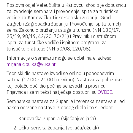
Poslovni odjel Veleučilišta u Karlovcu ishodio je dopusnicu
za izvođenje seminara i provođenje ispita za turističke
vodiče za Karlovačku, Ličko-senjsku županiju, Grad
Zagreb i Zagrebačku županiju. Provođenje ispita temelji
se na Zakonu o pružanju usluga u turizmu (NN 130/17,
25/19, 98/19, 42/20, 70/21) i Pravilniku o stručnom
ispitu za turističke vodiče i ispitnom programu za
turističke pratitelje (NN 50/08, 120/08).
Informacije o seminaru mogu se dobiti na e-adresi:
mirjana.cibulka@vuka.hr
Teorijski dio nastave izvodi se online u popodnevnim
satima (17.00 - 21.00 h okvirno). Nastava za polaznike
koji polažu opći dio počinje se izvoditi u prosincu.
Prijavnica i sami tekst natječaja dostupni su
OVDJE
.
Seminarska nastava za županije i terenska nastava slijedi
nakon održane nastave iz općeg dijela i to slijedom:
Karlovačka županija (siječanj/veljača)
Ličko-senjska županija (veljača/ožujak)