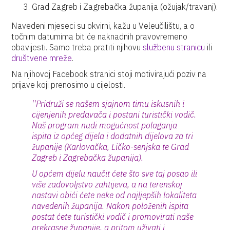
Grad Zagreb i Zagrebačka županija (ožujak/travanj).
Navedeni mjeseci su okvirni, kažu u Veleučilištu, a o
točnim datumima bit će naknadnih pravovremeno
obavijesti. Samo treba pratiti njihovu
službenu stranicu
ili
društvene mreže
.
Na njihovoj Facebook stranici stoji motivirajući poziv na
prijave koji prenosimo u cijelosti.
''Pridruži se našem sjajnom timu iskusnih i
cijenjenih predavača i postani turistički vodič.
Naš program nudi mogućnost polaganja
ispita iz općeg dijela i dodatnih dijelova za tri
županije (Karlovačka, Ličko-senjska te Grad
Zagreb i Zagrebačka županija).
U općem dijelu naučit ćete što sve taj posao ili
više zadovoljstvo zahtijeva, a na terenskoj
nastavi obići ćete neke od najljepših lokaliteta
navedenih županija. Nakon položenih ispita
postat ćete turistički vodič i promovirati naše
prekrasne županije, a pritom uživati i