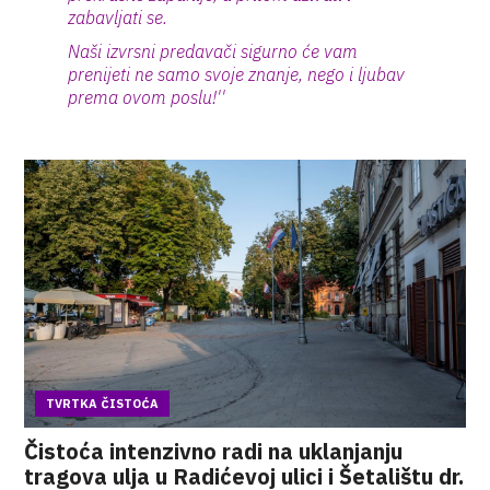
zabavljati se.
Naši izvrsni predavači sigurno će vam
prenijeti ne samo svoje znanje, nego i ljubav
prema ovom poslu!''
TVRTKA ČISTOĆA
Čistoća intenzivno radi na uklanjanju
tragova ulja u Radićevoj ulici i Šetalištu dr.