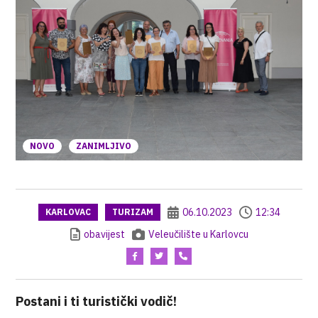
NOVO
ZANIMLJIVO
06.10.2023
12:34
KARLOVAC
TURIZAM
obavijest
Veleučilište u Karlovcu
Postani i ti turistički vodič!