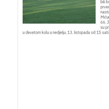
bili 
prve
nastu
Mićun
66. J
su p
u devetom kolu u nedjelju, 13. listopada od 15 sati