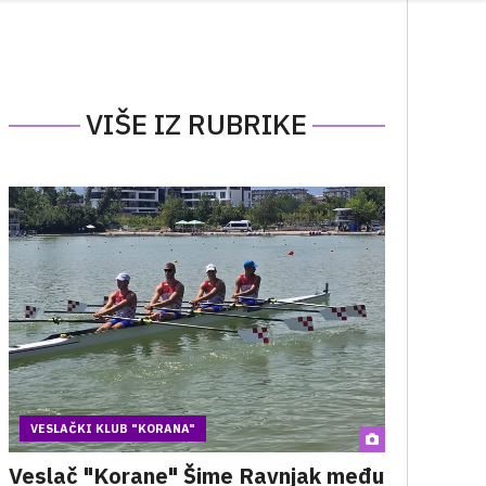
VIŠE IZ RUBRIKE
VESLAČKI KLUB "KORANA"
Veslač "Korane" Šime Ravnjak među