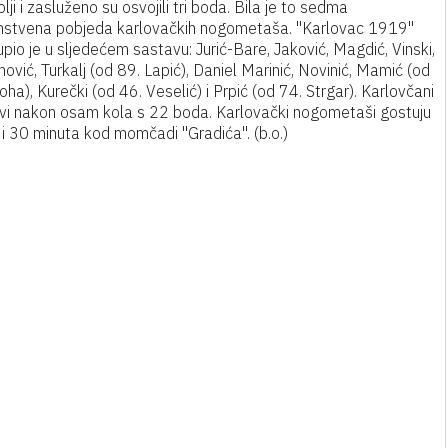
bolji i zasluženo su osvojili tri boda. Bila je to sedma
nstvena pobjeda karlovačkih nogometaša. "Karlovac 1919"
pio je u sljedećem sastavu: Jurić-Bare, Jaković, Magdić, Vinski,
ović, Turkalj (od 89. Lapić), Daniel Marinić, Novinić, Mamić (od
oha), Kurečki (od 46. Veselić) i Prpić (od 74. Strgar). Karlovčani
rvi nakon osam kola s 22 boda. Karlovački nogometaši gostuju
 i 30 minuta kod momčadi "Gradića". (b.o.)