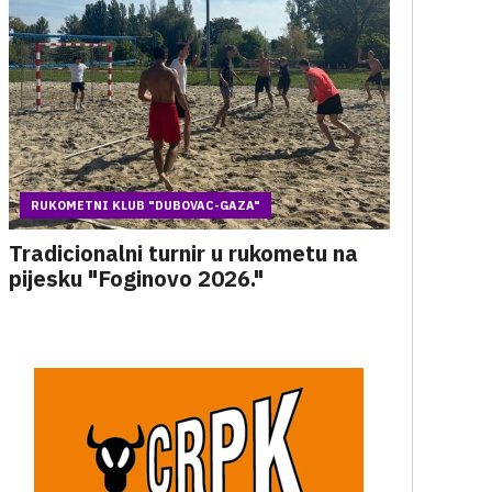
RUKOMETNI KLUB "DUBOVAC-GAZA"
Tradicionalni turnir u rukometu na
pijesku "Foginovo 2026."