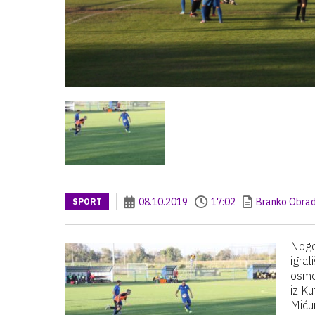
08.10.2019
17:02
Branko Obrad
SPORT
Nogo
igra
osmo
iz K
Mićun