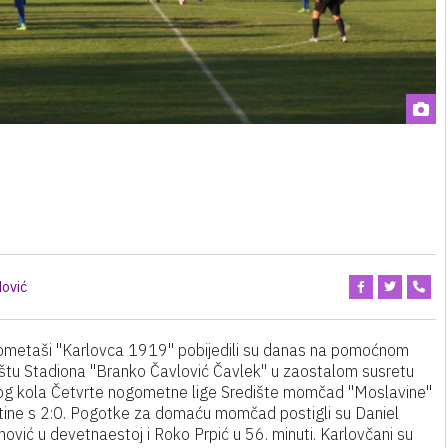
ović
metaši "Karlovca 1919" pobijedili su danas na pomoćnom
lištu Stadiona "Branko Čavlović Čavlek" u zaostalom susretu
g kola Četvrte nogometne lige Središte momčad "Moslavine"
utine s 2:0. Pogotke za domaću momčad postigli su Daniel
ović u devetnaestoj i Roko Prpić u 56. minuti. Karlovčani su