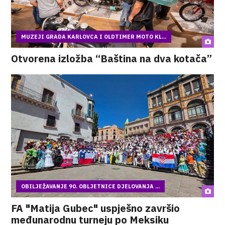
MUZEJI GRADA KARLOVCA I OLDTIMER MOTO KL...
Otvorena izložba “Baština na dva kotača”
OBILJEŽAVANJE 90. OBLJETNICE DJELOVANJA ...
FA "Matija Gubec" uspješno završio
međunarodnu turneju po Meksiku