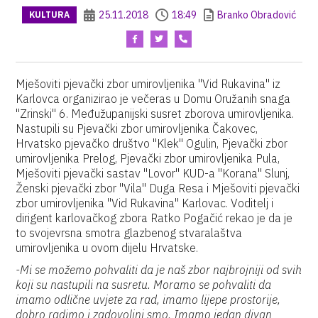
25.11.2018
18:49
Branko Obradović
KULTURA
Mješoviti pjevački zbor umirovljenika "Vid Rukavina" iz
Karlovca organizirao je večeras u Domu Oružanih snaga
"Zrinski" 6. Međužupanijski susret zborova umirovljenika.
Nastupili su Pjevački zbor umirovljenika Čakovec,
Hrvatsko pjevačko društvo "Klek" Ogulin, Pjevački zbor
umirovljenika Prelog, Pjevački zbor umirovljenika Pula,
Mješoviti pjevački sastav "Lovor" KUD-a "Korana" Slunj,
Ženski pjevački zbor "Vila" Duga Resa i Mješoviti pjevački
zbor umirovljenika "Vid Rukavina" Karlovac. Voditelj i
dirigent karlovačkog zbora Ratko Pogačić rekao je da je
to svojevrsna smotra glazbenog stvaralaštva
umirovljenika u ovom dijelu Hrvatske.
-Mi se možemo pohvaliti da je naš zbor najbrojniji od svih
koji su nastupili na susretu. Moramo se pohvaliti da
imamo odlične uvjete za rad, imamo lijepe prostorije,
dobro radimo i zadovoljni smo. Imamo jedan divan