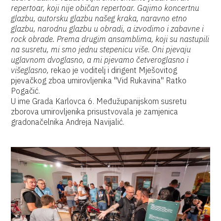
repertoar, koji nije običan repertoar. Gajimo koncertnu
glazbu, autorsku glazbu našeg kraka, naravno etno
glazbu, narodnu glazbu u obradi, a izvodimo i zabavne i
rock obrade. Prema drugim ansamblima, koji su nastupili
na susretu, mi smo jednu stepenicu više. Oni pjevaju
uglavnom dvoglasno, a mi pjevamo četveroglasno i
višeglasno,
rekao je voditelj i dirigent Mješovitog
pjevačkog zboa umirovljenika "Vid Rukavina" Ratko
Pogačić.
U ime Grada Karlovca 6. Međužupanijskom susretu
zborova umirovljenika prisustvovala je zamjenica
gradonačelnika Andreja Navijalić.